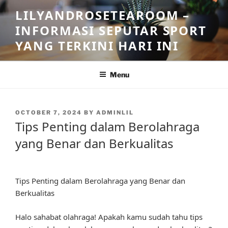
Skip
LILYANDROSETEAROOM –
to
INFORMASI SEPUTAR SPORT
content
YANG TERKINI HARI INI
Menu
POSTED
OCTOBER 7, 2024
BY
ADMINLIL
ON
Tips Penting dalam Berolahraga
yang Benar dan Berkualitas
Tips Penting dalam Berolahraga yang Benar dan
Berkualitas
Halo sahabat olahraga! Apakah kamu sudah tahu tips