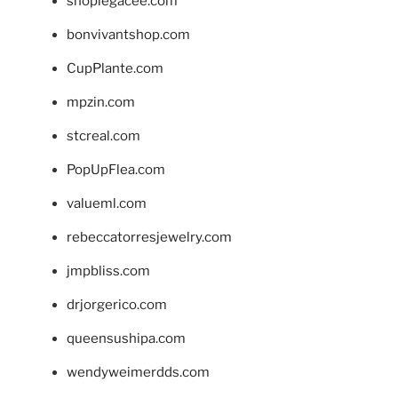
shoplegacee.com
bonvivantshop.com
CupPlante.com
mpzin.com
stcreal.com
PopUpFlea.com
valueml.com
rebeccatorresjewelry.com
jmpbliss.com
drjorgerico.com
queensushipa.com
wendyweimerdds.com