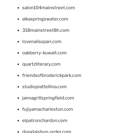
salon104mainstreet.com
alkaspringswater.com
318mainstreet8h.com
lovenailsspari.com
oakberry-kuwait.com
quartzliterary.com
friendsofbroderickpark.com
studiopiattellina.com
jannagrillspringfield.com
fujiyamacharleston.com
elpatronchardon.com
donglaishun-order.com