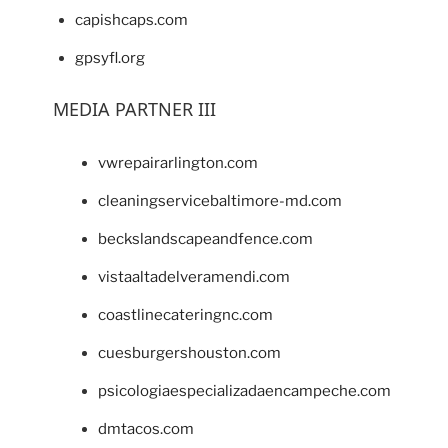
capishcaps.com
gpsyfl.org
MEDIA PARTNER III
vwrepairarlington.com
cleaningservicebaltimore-md.com
beckslandscapeandfence.com
vistaaltadelveramendi.com
coastlinecateringnc.com
cuesburgershouston.com
psicologiaespecializadaencampeche.com
dmtacos.com