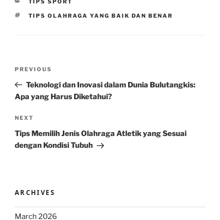
CATEGORIES
TIPS SPORT
TAGS
TIPS OLAHRAGA YANG BAIK DAN BENAR
Post
Previous
PREVIOUS
navigation
Post
Teknologi dan Inovasi dalam Dunia Bulutangkis:
Apa yang Harus Diketahui?
Next
NEXT
Post
Tips Memilih Jenis Olahraga Atletik yang Sesuai
dengan Kondisi Tubuh
ARCHIVES
March 2026