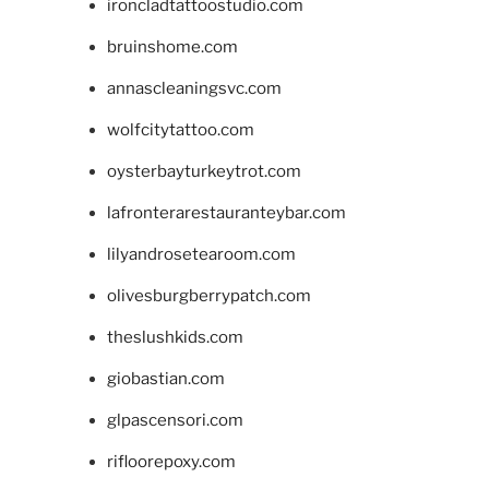
ironcladtattoostudio.com
bruinshome.com
annascleaningsvc.com
wolfcitytattoo.com
oysterbayturkeytrot.com
lafronterarestauranteybar.com
lilyandrosetearoom.com
olivesburgberrypatch.com
theslushkids.com
giobastian.com
glpascensori.com
rifloorepoxy.com