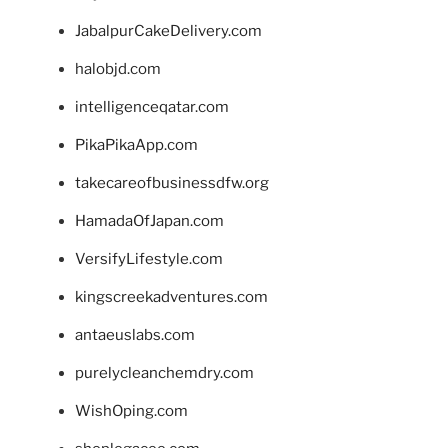
JabalpurCakeDelivery.com
halobjd.com
intelligenceqatar.com
PikaPikaApp.com
takecareofbusinessdfw.org
HamadaOfJapan.com
VersifyLifestyle.com
kingscreekadventures.com
antaeuslabs.com
purelycleanchemdry.com
WishOping.com