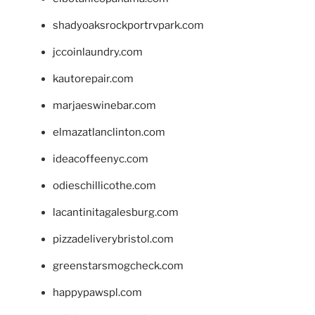
shadyoaksrockportrvpark.com
jccoinlaundry.com
kautorepair.com
marjaeswinebar.com
elmazatlanclinton.com
ideacoffeenyc.com
odieschillicothe.com
lacantinitagalesburg.com
pizzadeliverybristol.com
greenstarsmogcheck.com
happypawspl.com