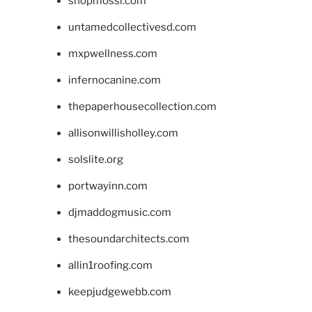
shopmossi.com
untamedcollectivesd.com
mxpwellness.com
infernocanine.com
thepaperhousecollection.com
allisonwillisholley.com
solslite.org
portwayinn.com
djmaddogmusic.com
thesoundarchitects.com
allin1roofing.com
keepjudgewebb.com