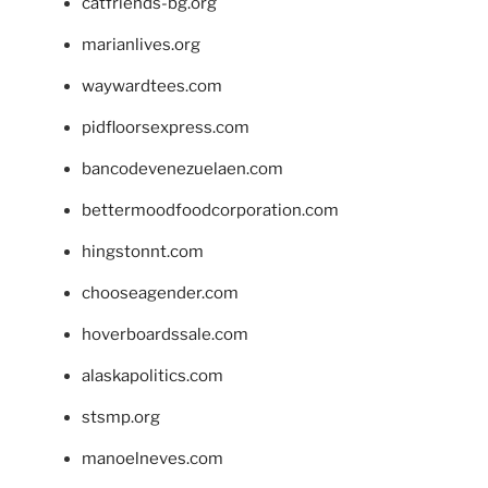
catfriends-bg.org
marianlives.org
waywardtees.com
pidfloorsexpress.com
bancodevenezuelaen.com
bettermoodfoodcorporation.com
hingstonnt.com
chooseagender.com
hoverboardssale.com
alaskapolitics.com
stsmp.org
manoelneves.com