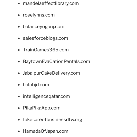
mandelaeffectlibrary.com
roselynns.com
balanceyoganj.com
salesforceblogs.com
TrainGames365.com
BaytownEvaCationRentals.com
JabalpurCakeDelivery.com
halobjd.com
intelligenceqatar.com
PikaPikaApp.com
takecareofbusinessdfw.org
HamadaOfJapan.com