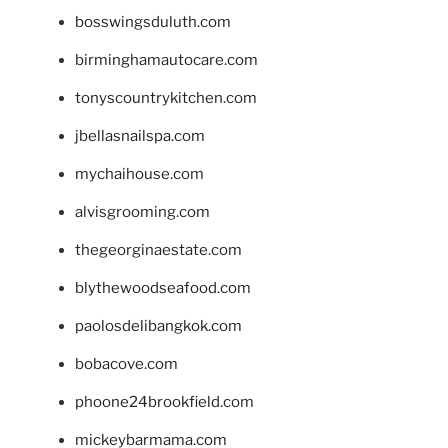
bosswingsduluth.com
birminghamautocare.com
tonyscountrykitchen.com
jbellasnailspa.com
mychaihouse.com
alvisgrooming.com
thegeorginaestate.com
blythewoodseafood.com
paolosdelibangkok.com
bobacove.com
phoone24brookfield.com
mickeybarmama.com