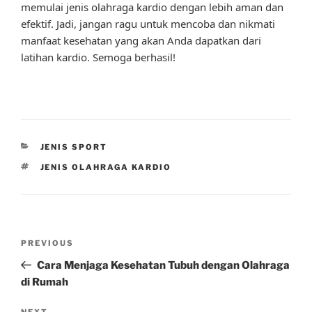
memulai jenis olahraga kardio dengan lebih aman dan
efektif. Jadi, jangan ragu untuk mencoba dan nikmati
manfaat kesehatan yang akan Anda dapatkan dari
latihan kardio. Semoga berhasil!
CATEGORIES
JENIS SPORT
TAGS
JENIS OLAHRAGA KARDIO
Post
Previous
PREVIOUS
navigation
Post
Cara Menjaga Kesehatan Tubuh dengan Olahraga
di Rumah