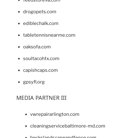
feedstoreva.com
drogopets.com
ediblechalk.com
tabletennisnearme.com
oaksofa.com
soultacohtx.com
capishcaps.com
gpsyfl.org
MEDIA PARTNER III
vwrepairarlington.com
cleaningservicebaltimore-md.com
beckslandscapeandfence.com