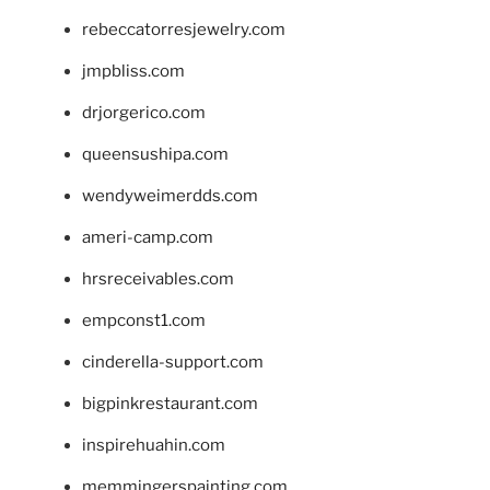
rebeccatorresjewelry.com
jmpbliss.com
drjorgerico.com
queensushipa.com
wendyweimerdds.com
ameri-camp.com
hrsreceivables.com
empconst1.com
cinderella-support.com
bigpinkrestaurant.com
inspirehuahin.com
memmingerspainting.com