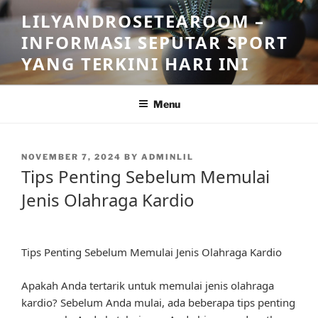
Skip
LILYANDROSETEAROOM –
to
INFORMASI SEPUTAR SPORT
content
YANG TERKINI HARI INI
Menu
POSTED
NOVEMBER 7, 2024
BY
ADMINLIL
ON
Tips Penting Sebelum Memulai
Jenis Olahraga Kardio
Tips Penting Sebelum Memulai Jenis Olahraga Kardio
Apakah Anda tertarik untuk memulai jenis olahraga
kardio? Sebelum Anda mulai, ada beberapa tips penting