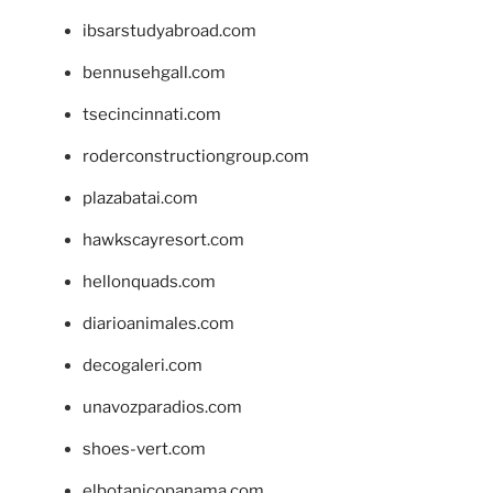
ibsarstudyabroad.com
bennusehgall.com
tsecincinnati.com
roderconstructiongroup.com
plazabatai.com
hawkscayresort.com
hellonquads.com
diarioanimales.com
decogaleri.com
unavozparadios.com
shoes-vert.com
elbotanicopanama.com