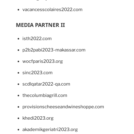
vacancesscolaires2022.com
MEDIA PARTNER II
isth2022.com
p2b2pabi2023-makassar.com
wocfparis2023.org
sinc2023.com
scdlqatar2022-qa.com
thecolumbiagrill.com
provisionscheeseandwineshoppe.com
khedi2023.org
akademikgeriatri2023.org