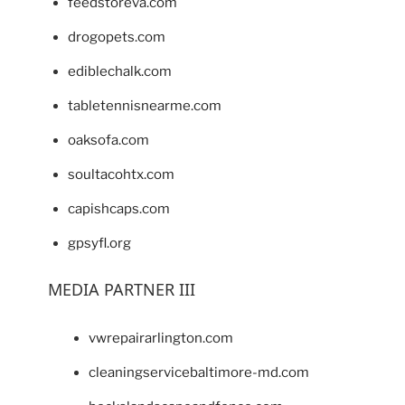
feedstoreva.com
drogopets.com
ediblechalk.com
tabletennisnearme.com
oaksofa.com
soultacohtx.com
capishcaps.com
gpsyfl.org
MEDIA PARTNER III
vwrepairarlington.com
cleaningservicebaltimore-md.com