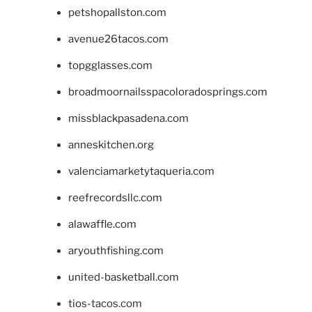
petshopallston.com
avenue26tacos.com
topgglasses.com
broadmoornailsspacoloradosprings.com
missblackpasadena.com
anneskitchen.org
valenciamarketytaqueria.com
reefrecordsllc.com
alawaffle.com
aryouthfishing.com
united-basketball.com
tios-tacos.com