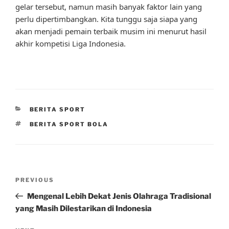
gelar tersebut, namun masih banyak faktor lain yang
perlu dipertimbangkan. Kita tunggu saja siapa yang
akan menjadi pemain terbaik musim ini menurut hasil
akhir kompetisi Liga Indonesia.
CATEGORIES
BERITA SPORT
TAGS
BERITA SPORT BOLA
Post
Previous
PREVIOUS
navigation
Post
Mengenal Lebih Dekat Jenis Olahraga Tradisional
yang Masih Dilestarikan di Indonesia