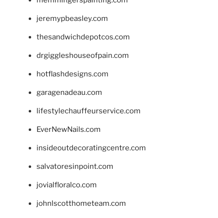
memmingerspainting.com
jeremypbeasley.com
thesandwichdepotcos.com
drgiggleshouseofpain.com
hotflashdesigns.com
garagenadeau.com
lifestylechauffeurservice.com
EverNewNails.com
insideoutdecoratingcentre.com
salvatoresinpoint.com
jovialfloralco.com
johnlscotthometeam.com