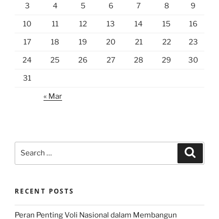
3
4
5
6
7
8
9
10
11
12
13
14
15
16
17
18
19
20
21
22
23
24
25
26
27
28
29
30
31
« Mar
Search
Search
for:
RECENT POSTS
Peran Penting Voli Nasional dalam Membangun