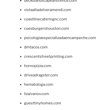
beckslandscapeandfence.com
vistaaltadelveramendi.com
coastlinecateringnc.com
cuesburgershouston.com
psicologiaespecializadaencampeche.com
dmtacos.com
crescentstreetprinting.com
hornopizza.com
driveadragster.com
hematologa.com
lizaivanov.com
guesttinyhomes.com