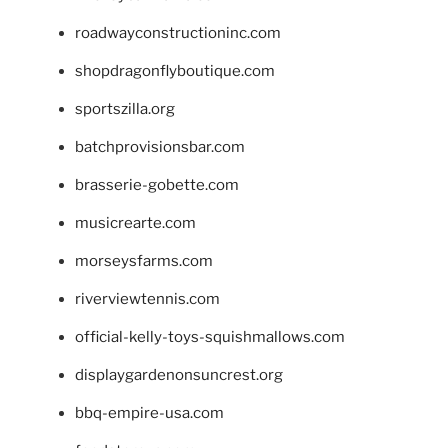
roadwayconstructioninc.com
shopdragonflyboutique.com
sportszilla.org
batchprovisionsbar.com
brasserie-gobette.com
musicrearte.com
morseysfarms.com
riverviewtennis.com
official-kelly-toys-squishmallows.com
displaygardenonsuncrest.org
bbq-empire-usa.com