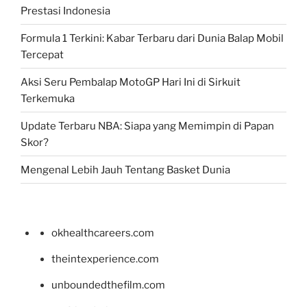
Prestasi Indonesia
Formula 1 Terkini: Kabar Terbaru dari Dunia Balap Mobil
Tercepat
Aksi Seru Pembalap MotoGP Hari Ini di Sirkuit
Terkemuka
Update Terbaru NBA: Siapa yang Memimpin di Papan
Skor?
Mengenal Lebih Jauh Tentang Basket Dunia
okhealthcareers.com
theintexperience.com
unboundedthefilm.com