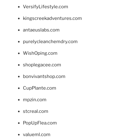
VersifyLifestyle.com
kingscreekadventures.com
antaeuslabs.com
purelycleanchemdry.com
WishOping.com
shoplegacee.com
bonvivantshop.com
CupPlante.com
mpzin.com
stcreal.com
PopUpFlea.com
valueml.com