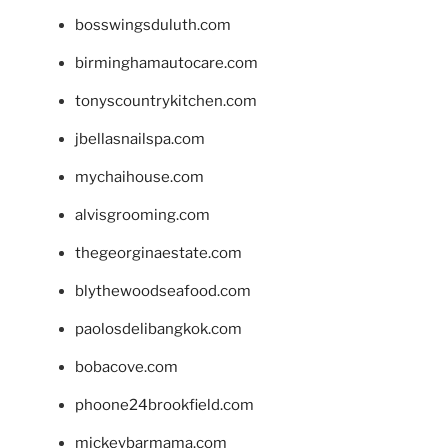
bosswingsduluth.com
birminghamautocare.com
tonyscountrykitchen.com
jbellasnailspa.com
mychaihouse.com
alvisgrooming.com
thegeorginaestate.com
blythewoodseafood.com
paolosdelibangkok.com
bobacove.com
phoone24brookfield.com
mickeybarmama.com