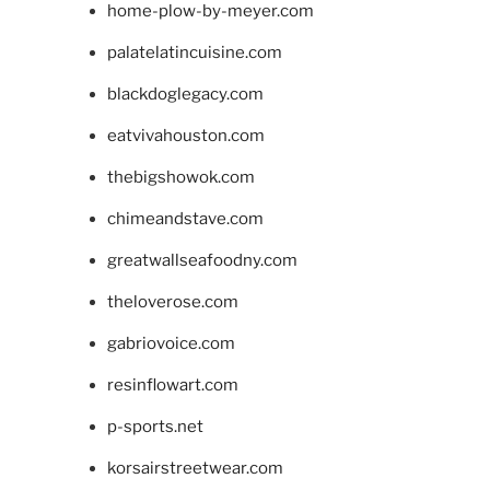
home-plow-by-meyer.com
palatelatincuisine.com
blackdoglegacy.com
eatvivahouston.com
thebigshowok.com
chimeandstave.com
greatwallseafoodny.com
theloverose.com
gabriovoice.com
resinflowart.com
p-sports.net
korsairstreetwear.com