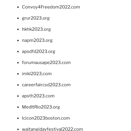
Convoy4Freedom2022.com
grur2023.org
hkhk2023.org
napm2023.org
apsdfd2023.org
forumausape2023.com
imkl2023.com
careerfaircsd2023.com
apsth2023.com
MedItRio2023.org
lcicon2023boston.com
waitangidayfestival2022.com