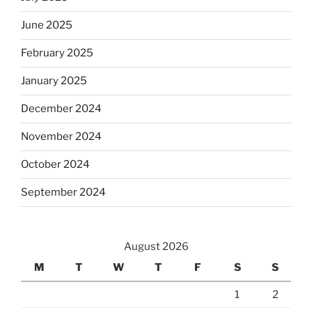
June 2025
February 2025
January 2025
December 2024
November 2024
October 2024
September 2024
August 2026
M
T
W
T
F
S
S
1
2