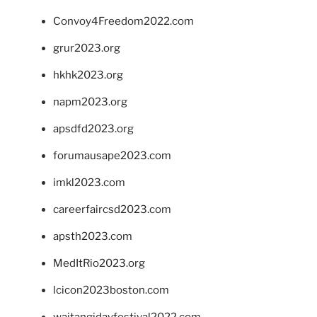
Convoy4Freedom2022.com
grur2023.org
hkhk2023.org
napm2023.org
apsdfd2023.org
forumausape2023.com
imkl2023.com
careerfaircsd2023.com
apsth2023.com
MedItRio2023.org
lcicon2023boston.com