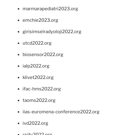
marmarapediatri2023.org
emchie2023.org
girisimselradyoloji2022.org
utcd2022.org
biosensor2022.org
ialp2022.org
klivet2022.org
ifac-hms2022.org
taoms2022.org
iias-euromena-conference2022.org
ivd2022.org
csity2022.org