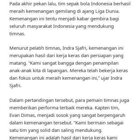
Pada akhir pekan lalu, tim sepak bola Indonesia berhasil
meraih kemenangan gemilang di ajang Liga Dunia.
Kemenangan ini tentu menjadi kabar gembira bagi
seluruh masyarakat Indonesia yang mendukung
timnas.
Menurut pelatih timnas, Indra Sjafri, kemenangan ini
merupakan hasil dari kerja keras dan persiapan yang
matang. “Kami sangat bangga dengan penampilan
anak-anak kita di lapangan. Mereka telah bekerja keras
dan fokus untuk meraih kemenangan ini,” ujar Indra
Sjafri.
Dalam pertandingan tersebut, para pemain timnas juga
memberikan performa terbaik mereka. Kapten tim,
Evan Dimas, menjadi sosok yang sangat berpengaruh
dalam kemenangan tersebut. “Kami bermain sebagai
satu tim yang solid dan saling mendukung.
Kemenangan ini adalah hasil dari kerja keras kami