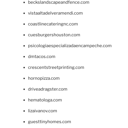
beckslandscapeandfence.com
vistaaltadelveramendi.com
coastlinecateringnc.com
cuesburgershouston.com
psicologiaespecializadaencampeche.com
dmtacos.com
crescentstreetprinting.com
hornopizza.com
driveadragster.com
hematologa.com
lizaivanov.com
guesttinyhomes.com