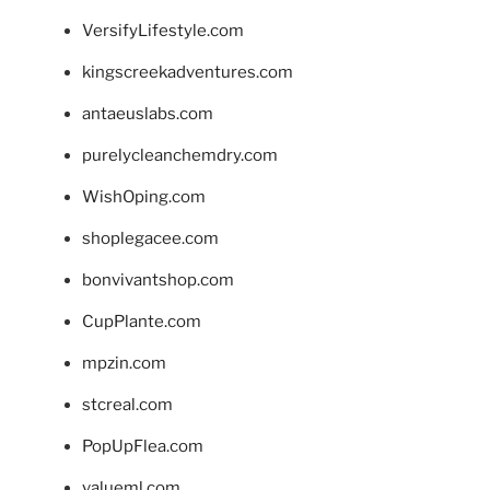
VersifyLifestyle.com
kingscreekadventures.com
antaeuslabs.com
purelycleanchemdry.com
WishOping.com
shoplegacee.com
bonvivantshop.com
CupPlante.com
mpzin.com
stcreal.com
PopUpFlea.com
valueml.com