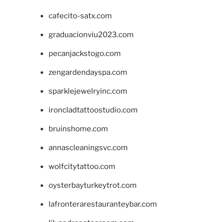
cafecito-satx.com
graduacionviu2023.com
pecanjackstogo.com
zengardendayspa.com
sparklejewelryinc.com
ironcladtattoostudio.com
bruinshome.com
annascleaningsvc.com
wolfcitytattoo.com
oysterbayturkeytrot.com
lafronterarestauranteybar.com