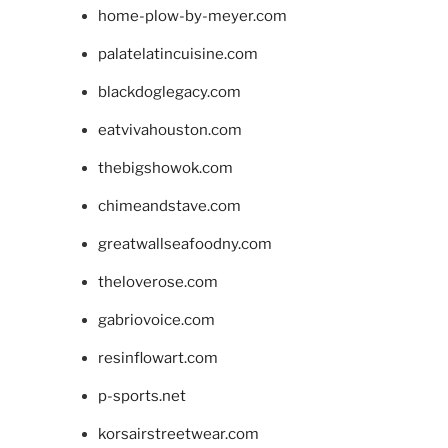
home-plow-by-meyer.com
palatelatincuisine.com
blackdoglegacy.com
eatvivahouston.com
thebigshowok.com
chimeandstave.com
greatwallseafoodny.com
theloverose.com
gabriovoice.com
resinflowart.com
p-sports.net
korsairstreetwear.com