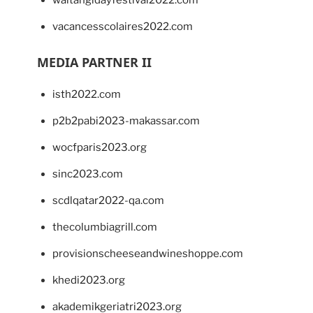
waitangidayfestival2022.com
vacancesscolaires2022.com
MEDIA PARTNER II
isth2022.com
p2b2pabi2023-makassar.com
wocfparis2023.org
sinc2023.com
scdlqatar2022-qa.com
thecolumbiagrill.com
provisionscheeseandwineshoppe.com
khedi2023.org
akademikgeriatri2023.org