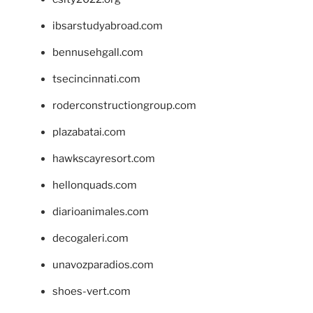
ibsarstudyabroad.com
bennusehgall.com
tsecincinnati.com
roderconstructiongroup.com
plazabatai.com
hawkscayresort.com
hellonquads.com
diarioanimales.com
decogaleri.com
unavozparadios.com
shoes-vert.com