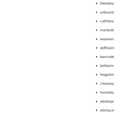
theinte
unbound
catfrien
marianli
wayward
pidfloo
bancode
betterm
hingsto
choosea
hoverbo
alaskapo
stsmp.o