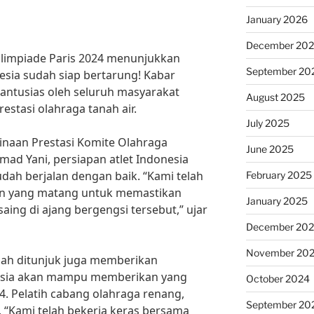
January 2026
December 20
Olimpiade Paris 2024 menunjukkan
September 20
esia sudah siap bertarung! Kabar
antusias oleh seluruh masyarakat
August 2025
stasi olahraga tanah air.
July 2025
naan Prestasi Komite Olahraga
June 2025
mad Yani, persiapan atlet Indonesia
dah berjalan dengan baik. “Kami telah
February 2025
an yang matang untuk memastikan
January 2025
rsaing di ajang bergengsi tersebut,” ujar
December 20
November 20
elah ditunjuk juga memberikan
nesia akan mampu memberikan yang
October 2024
24. Pelatih cabang olahraga renang,
September 20
“Kami telah bekerja keras bersama