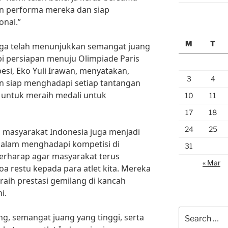
an performa mereka dan siap
onal.”
M
T
 juga telah menunjukkan semangat juang
i persiapan menuju Olimpiade Paris
besi, Eko Yuli Irawan, menyatakan,
3
4
n siap menghadapi setiap tantangan
 untuk meraih medali untuk
10
11
17
18
24
25
 masyarakat Indonesia juga menjadi
dalam menghadapi kompetisi di
31
berharap agar masyarakat terus
« Mar
 restu kepada para atlet kita. Mereka
raih prestasi gemilang di kancah
i.
Search
, semangat juang yang tinggi, serta
for: