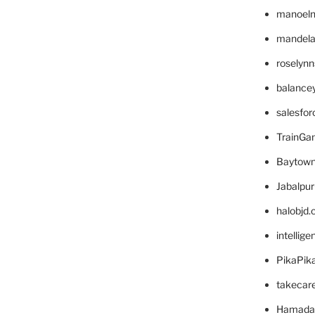
manoel
mandelae
roselyn
balance
salesfo
TrainG
Baytown
Jabalpu
halobjd
intellig
PikaPik
takecar
Hamada