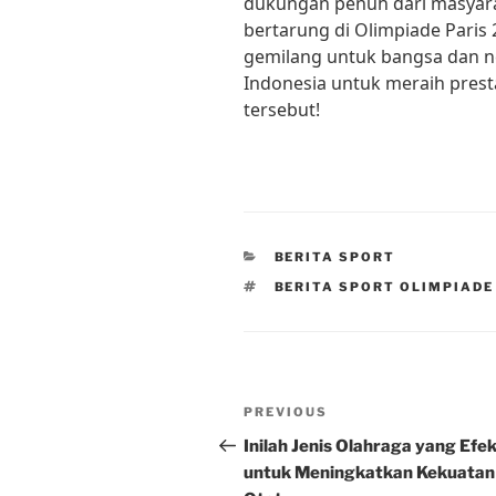
dukungan penuh dari masyarak
bertarung di Olimpiade Pari
gemilang untuk bangsa dan ne
Indonesia untuk meraih presta
tersebut!
CATEGORIES
BERITA SPORT
TAGS
BERITA SPORT OLIMPIADE
Post
Previous
PREVIOUS
navigation
Post
Inilah Jenis Olahraga yang Efek
untuk Meningkatkan Kekuatan