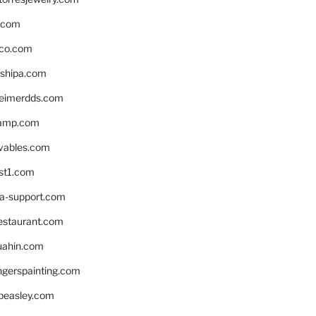
s.com
ico.com
shipa.com
eimerdds.com
camp.com
ivables.com
st1.com
la-support.com
estaurant.com
uahin.com
erspainting.com
beasley.com