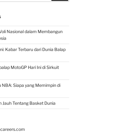
S
 Voli Nasional dalam Membangun
esia
ni: Kabar Terbaru dari Dunia Balap
lap MotoGP Hari Ini di Sirkuit
u NBA: Siapa yang Memimpin di
h Jauh Tentang Basket Dunia
hcareers.com