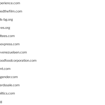
xperience.com
edthefilm.com
ds-bg.org
ves.org
tees.com
rsexpress.com
venezuelaen.com
oodfoodcorporation.com
nnt.com
gender.com
ardssale.com
litics.com
rg