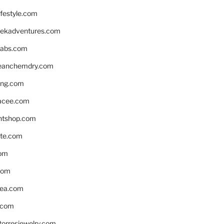
ifestyle.com
eekadventures.com
labs.com
leanchemdry.com
ing.com
acee.com
ntshop.com
te.com
om
com
ea.com
.com
torresjewelry.com