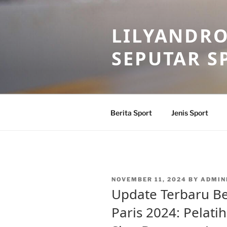
Skip
to
LILYANDR
content
SEPUTAR S
Berita Sport
Jenis Sport
POSTED
NOVEMBER 11, 2024
BY
ADMIN
ON
Update Terbaru Be
Paris 2024: Pelati