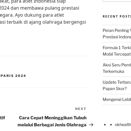
at, para atlet Indonesia siap
s 2024 dan membawa pulang prestasi
gara. Ayo dukung para atlet
RECENT POST
si terbaik di ajang olahraga bergengsi
Peran Penting
Prestasi Indon
Formula 1 Terki
Mobil Tercepat
Aksi Seru Pemba
Terkemuka
 PARIS 2024
Update Terbar
Papan Skor?
Mengenal Lebi
NEXT
Next
Post
tif
Cara Cepat Meninggikan Tubuh
okhealt
melalui Berbagai Jenis Olahraga