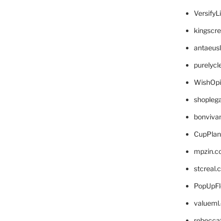
VersifyL
kingscr
antaeus
purelyc
WishOp
shopleg
bonviva
CupPlan
mpzin.c
stcreal.
PopUpFl
valueml
rebecca