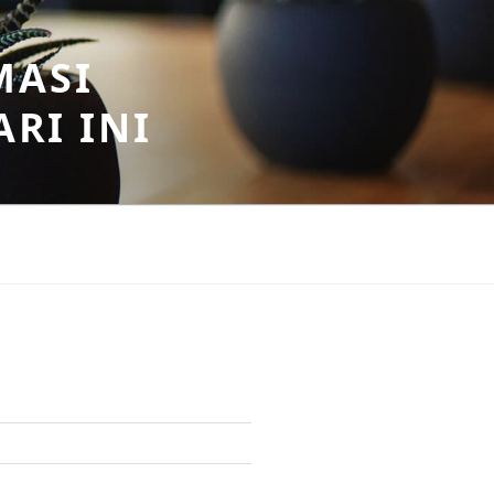
MASI
RI INI