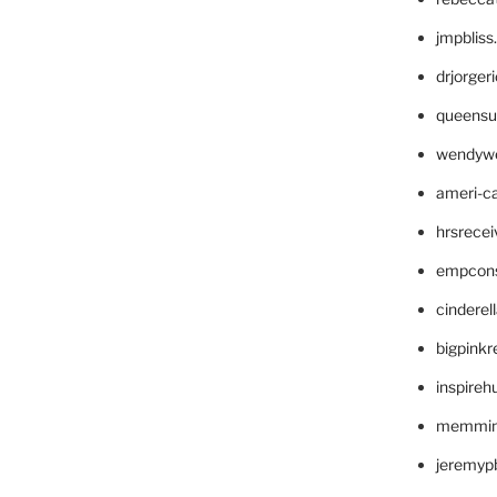
jmpblis
drjorger
queensu
wendyw
ameri-
hrsrece
empcon
cinderel
bigpinkr
inspireh
memming
jeremyp