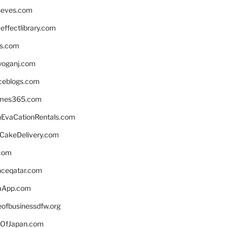
neves.com
ffectlibrary.com
ns.com
yoganj.com
rceblogs.com
ames365.com
EvaCationRentals.com
rCakeDelivery.com
.com
enceqatar.com
aApp.com
eofbusinessdfw.org
OfJapan.com