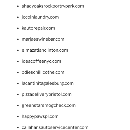
shadyoaksrockportrvpark.com
jccoinlaundry.com
kautorepair.com
marjaeswinebar.com
elmazatlanclinton.com
ideacoffeenyc.com
odieschillicothe.com
lacantinitagalesburg.com
pizzadeliverybristol.com
greenstarsmogcheck.com
happypawspl.com
callahansautoservicecenter.com