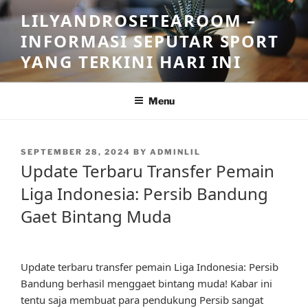
Skip
LILYANDROSETEAROOM –
to
INFORMASI SEPUTAR SPORT
content
YANG TERKINI HARI INI
Menu
POSTED
SEPTEMBER 28, 2024
BY
ADMINLIL
ON
Update Terbaru Transfer Pemain
Liga Indonesia: Persib Bandung
Gaet Bintang Muda
Update terbaru transfer pemain Liga Indonesia: Persib
Bandung berhasil menggaet bintang muda! Kabar ini
tentu saja membuat para pendukung Persib sangat