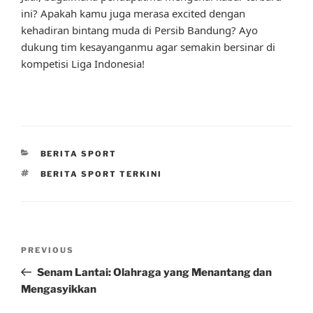
ini? Apakah kamu juga merasa excited dengan
kehadiran bintang muda di Persib Bandung? Ayo
dukung tim kesayanganmu agar semakin bersinar di
kompetisi Liga Indonesia!
CATEGORIES
BERITA SPORT
TAGS
BERITA SPORT TERKINI
Post
Previous
PREVIOUS
navigation
Post
Senam Lantai: Olahraga yang Menantang dan
Mengasyikkan