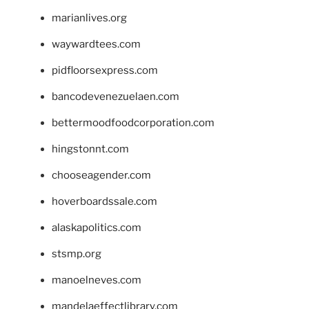
marianlives.org
waywardtees.com
pidfloorsexpress.com
bancodevenezuelaen.com
bettermoodfoodcorporation.com
hingstonnt.com
chooseagender.com
hoverboardssale.com
alaskapolitics.com
stsmp.org
manoelneves.com
mandelaeffectlibrary.com