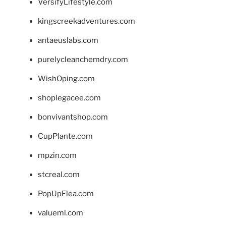
VersifyLifestyle.com
kingscreekadventures.com
antaeuslabs.com
purelycleanchemdry.com
WishOping.com
shoplegacee.com
bonvivantshop.com
CupPlante.com
mpzin.com
stcreal.com
PopUpFlea.com
valueml.com