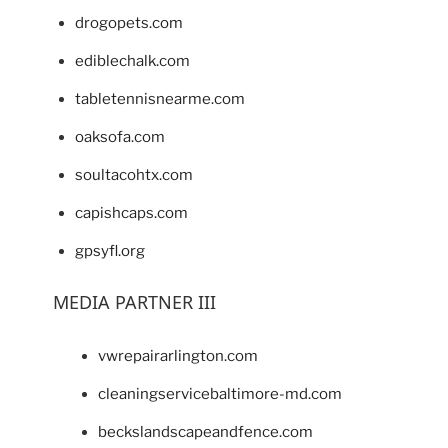
drogopets.com
ediblechalk.com
tabletennisnearme.com
oaksofa.com
soultacohtx.com
capishcaps.com
gpsyfl.org
MEDIA PARTNER III
vwrepairarlington.com
cleaningservicebaltimore-md.com
beckslandscapeandfence.com