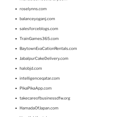
roselynns.com
balanceyoganj.com
salesforceblogs.com
TrainGames365.com
BaytownEvaCationRentals.com
JabalpurCakeDelivery.com
halobjd.com
intelligenceqatar.com
PikaPikaApp.com
takecareofbusinessdfw.org
HamadaOfJapan.com