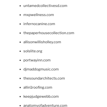
untamedcollectivesd.com
mxpwellness.com
infernocanine.com
thepaperhousecollection.com
allisonwillisholley.com
solslite.org
portwayinn.com
djmaddogmusic.com
thesoundarchitects.com
allin1roofing.com
keepjudgewebb.com
anatomyofadventure.com