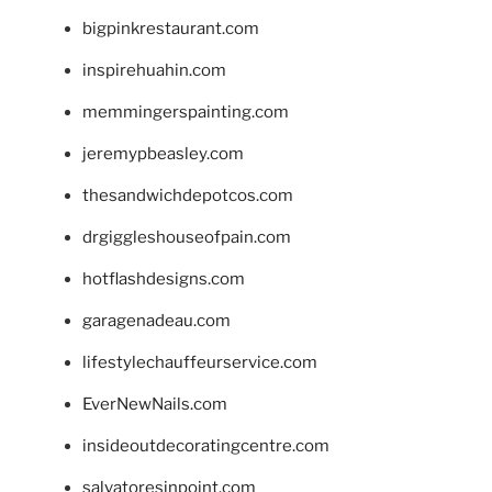
bigpinkrestaurant.com
inspirehuahin.com
memmingerspainting.com
jeremypbeasley.com
thesandwichdepotcos.com
drgiggleshouseofpain.com
hotflashdesigns.com
garagenadeau.com
lifestylechauffeurservice.com
EverNewNails.com
insideoutdecoratingcentre.com
salvatoresinpoint.com