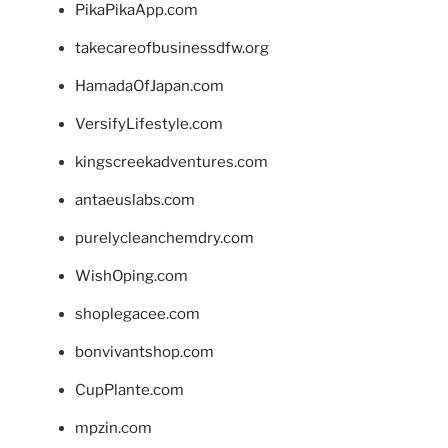
PikaPikaApp.com
takecareofbusinessdfw.org
HamadaOfJapan.com
VersifyLifestyle.com
kingscreekadventures.com
antaeuslabs.com
purelycleanchemdry.com
WishOping.com
shoplegacee.com
bonvivantshop.com
CupPlante.com
mpzin.com