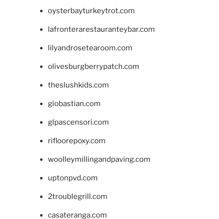
oysterbayturkeytrot.com
lafronterarestauranteybar.com
lilyandrosetearoom.com
olivesburgberrypatch.com
theslushkids.com
giobastian.com
glpascensori.com
rifloorepoxy.com
woolleymillingandpaving.com
uptonpvd.com
2troublegrill.com
casateranga.com