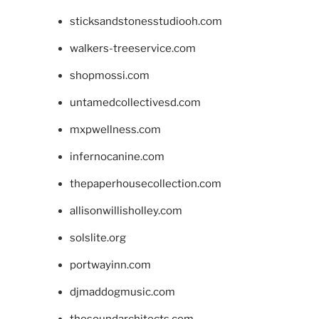
sticksandstonesstudiooh.com
walkers-treeservice.com
shopmossi.com
untamedcollectivesd.com
mxpwellness.com
infernocanine.com
thepaperhousecollection.com
allisonwillisholley.com
solslite.org
portwayinn.com
djmaddogmusic.com
thesoundarchitects.com