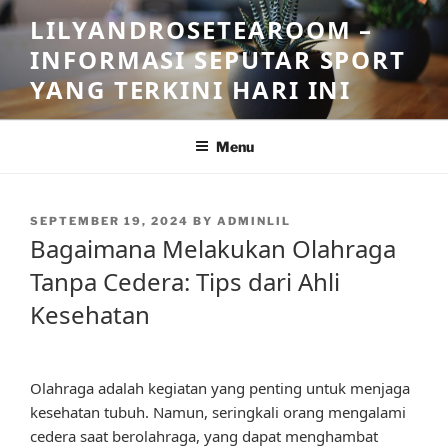
Skip
LILYANDROSETEAROOM –
to
INFORMASI SEPUTAR SPORT
content
YANG TERKINI HARI INI
Menu
POSTED
SEPTEMBER 19, 2024
BY
ADMINLIL
ON
Bagaimana Melakukan Olahraga
Tanpa Cedera: Tips dari Ahli
Kesehatan
Olahraga adalah kegiatan yang penting untuk menjaga
kesehatan tubuh. Namun, seringkali orang mengalami
cedera saat berolahraga, yang dapat menghambat