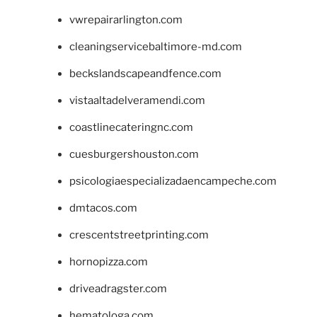
vwrepairarlington.com
cleaningservicebaltimore-md.com
beckslandscapeandfence.com
vistaaltadelveramendi.com
coastlinecateringnc.com
cuesburgershouston.com
psicologiaespecializadaencampeche.com
dmtacos.com
crescentstreetprinting.com
hornopizza.com
driveadragster.com
hematologa.com