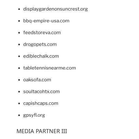
displaygardenonsuncrest.org
bbq-empire-usa.com
feedstoreva.com
drogopets.com
ediblechalk.com
tabletennisnearme.com
oaksofa.com
soultacohtx.com
capishcaps.com
gpsyfl.org
MEDIA PARTNER III