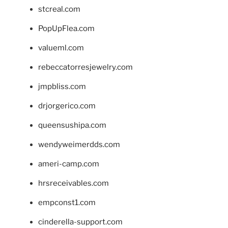
stcreal.com
PopUpFlea.com
valueml.com
rebeccatorresjewelry.com
jmpbliss.com
drjorgerico.com
queensushipa.com
wendyweimerdds.com
ameri-camp.com
hrsreceivables.com
empconst1.com
cinderella-support.com