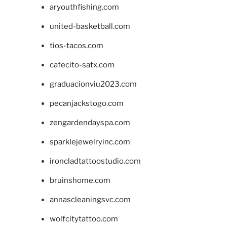
aryouthfishing.com
united-basketball.com
tios-tacos.com
cafecito-satx.com
graduacionviu2023.com
pecanjackstogo.com
zengardendayspa.com
sparklejewelryinc.com
ironcladtattoostudio.com
bruinshome.com
annascleaningsvc.com
wolfcitytattoo.com