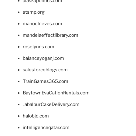
alaskapolitics.com
stsmp.org
manoelneves.com
mandelaeffectlibrary.com
roselynns.com
balanceyoganj.com
salesforceblogs.com
TrainGames365.com
BaytownEvaCationRentals.com
JabalpurCakeDelivery.com
halobjd.com
intelligenceqatar.com