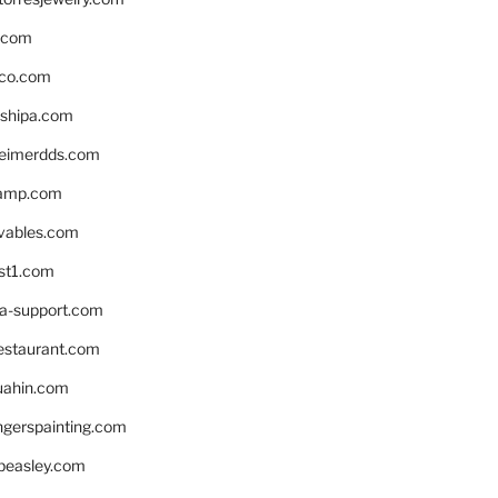
s.com
ico.com
shipa.com
eimerdds.com
camp.com
ivables.com
st1.com
la-support.com
estaurant.com
uahin.com
erspainting.com
beasley.com