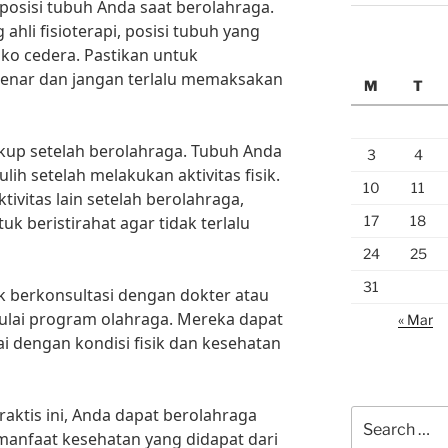
 posisi tubuh Anda saat berolahraga.
ahli fisioterapi, posisi tubuh yang
iko cedera. Pastikan untuk
enar dan jangan terlalu memaksakan
M
T
ukup setelah berolahraga. Tubuh Anda
3
4
h setelah melakukan aktivitas fisik.
10
11
tivitas lain setelah berolahraga,
17
18
k beristirahat agar tidak terlalu
24
25
31
uk berkonsultasi dengan dokter atau
lai program olahraga. Mereka dapat
« Mar
 dengan kondisi fisik dan kesehatan
ktis ini, Anda dapat berolahraga
Search
manfaat kesehatan yang didapat dari
for: