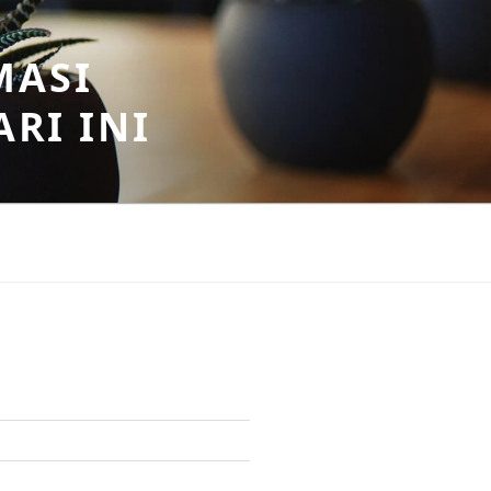
MASI
RI INI