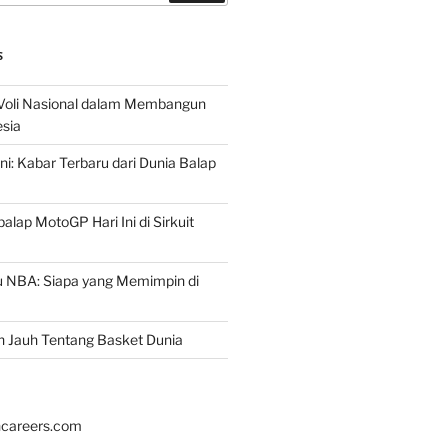
S
 Voli Nasional dalam Membangun
esia
ni: Kabar Terbaru dari Dunia Balap
lap MotoGP Hari Ini di Sirkuit
u NBA: Siapa yang Memimpin di
h Jauh Tentang Basket Dunia
hcareers.com