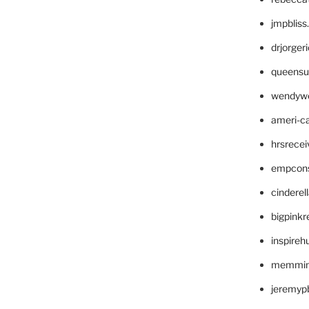
jmpblis
drjorger
queensu
wendyw
ameri-
hrsrece
empcon
cinderel
bigpinkr
inspireh
memming
jeremyp