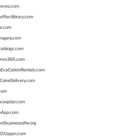
neves.com
ffectlibrary.com
ns.com
yoganj.com
rceblogs.com
ames365.com
EvaCationRentals.com
rCakeDelivery.com
.com
enceqatar.com
aApp.com
eofbusinessdfw.org
OfJapan.com