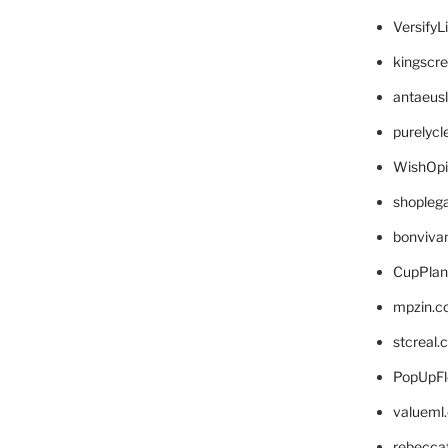
VersifyL
kingscr
antaeus
purelyc
WishOp
shopleg
bonviva
CupPlan
mpzin.c
stcreal.
PopUpFl
valueml
rebecca