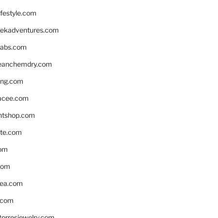
ifestyle.com
eekadventures.com
labs.com
leanchemdry.com
ing.com
acee.com
ntshop.com
te.com
om
com
ea.com
.com
torresjewelry.com