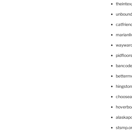
theinte
unbound
catfrien
marianli
wayward
pidfloo
bancode
betterm
hingsto
choosea
hoverbo
alaskapo
stsmp.o