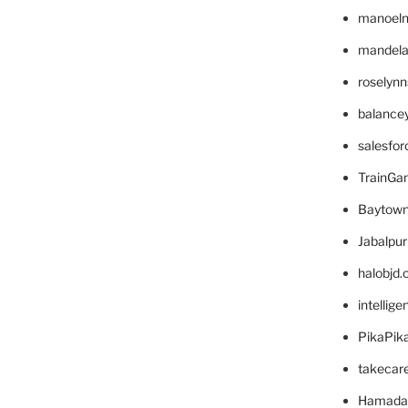
manoel
mandelae
roselyn
balance
salesfo
TrainG
Baytown
Jabalpu
halobjd
intellig
PikaPik
takecar
Hamada