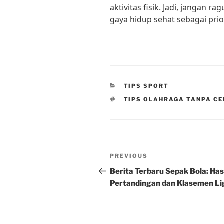
aktivitas fisik. Jadi, jangan 
gaya hidup sehat sebagai pri
CATEGORIES
TIPS SPORT
TAGS
TIPS OLAHRAGA TANPA C
Post
Previous
PREVIOUS
navigation
Post
Berita Terbaru Sepak Bola: Has
Pertandingan dan Klasemen Li