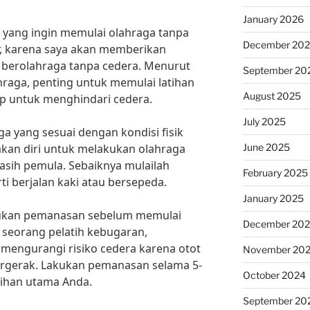
January 2026
yang ingin memulai olahraga tanpa
December 20
r, karena saya akan memberikan
 berolahraga tanpa cedera. Menurut
September 20
ahraga, penting untuk memulai latihan
August 2025
p untuk menghindari cedera.
July 2025
ga yang sesuai dengan kondisi fisik
June 2025
kan diri untuk melakukan olahraga
masih pemula. Sebaiknya mulailah
February 2025
i berjalan kaki atau bersepeda.
January 2025
kukan pemanasan sebelum memulai
December 20
, seorang pelatih kebugaran,
engurangi risiko cedera karena otot
November 20
ergerak. Lakukan pemanasan selama 5-
October 2024
tihan utama Anda.
September 20