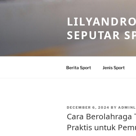
Skip
to
LILYANDR
content
SEPUTAR S
Berita Sport
Jenis Sport
POSTED
DECEMBER 6, 2024
BY
ADMINL
ON
Cara Berolahraga
Praktis untuk Pem