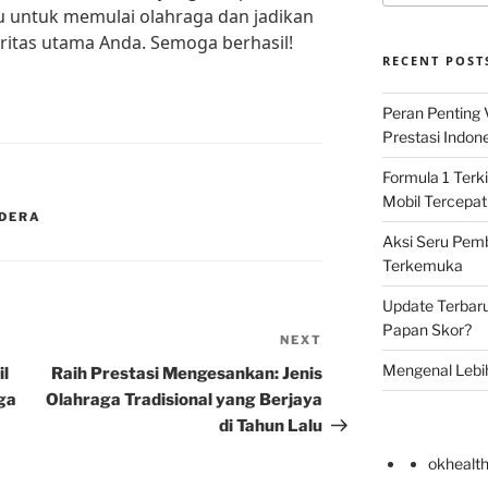
ragu untuk memulai olahraga dan jadikan
oritas utama Anda. Semoga berhasil!
RECENT POST
Peran Penting
Prestasi Indon
Formula 1 Terki
Mobil Tercepat
EDERA
Aksi Seru Pemba
Terkemuka
Update Terbar
Papan Skor?
NEXT
Next
Post
Mengenal Lebi
il
Raih Prestasi Mengesankan: Jenis
ga
Olahraga Tradisional yang Berjaya
di Tahun Lalu
okhealt