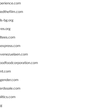
xperience.com
edthefilm.com
ds-bg.org
ves.org
tees.com
rsexpress.com
venezuelaen.com
oodfoodcorporation.com
nnt.com
gender.com
ardssale.com
litics.com
rg