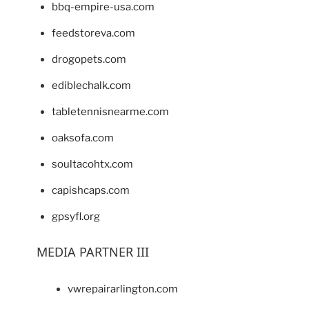
bbq-empire-usa.com
feedstoreva.com
drogopets.com
ediblechalk.com
tabletennisnearme.com
oaksofa.com
soultacohtx.com
capishcaps.com
gpsyfl.org
MEDIA PARTNER III
vwrepairarlington.com