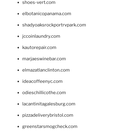
shoes-vert.com
elbotanicopanama.com
shadyoaksrockportrvpark.com
jccoinlaundry.com
kautorepair.com
marjaeswinebar.com
elmazatlanclinton.com
ideacoffeenyc.com
odieschillicothe.com
lacantinitagalesburg.com
pizzadeliverybristol.com
greenstarsmogcheck.com