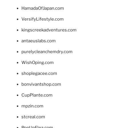
HamadaOfJapan.com
VersifyLifestyle.com
kingscreekadventures.com
antaeuslabs.com
purelycleanchemdry.com
WishOping.com
shoplegacee.com
bonvivantshop.com
CupPlante.com
mpzin.com
stcreal.com
PopUpFlea.com