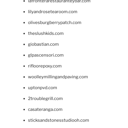
lafronterarestauranteybar.com
lilyandrosetearoom.com
olivesburgberrypatch.com
theslushkids.com
giobastian.com
glpascensori.com
rifloorepoxy.com
woolleymillingandpaving.com
uptonpvd.com
2troublegrill.com
casateranga.com
sticksandstonesstudiooh.com