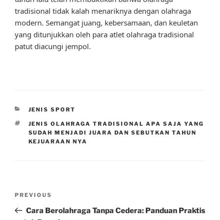
tradisional tidak kalah menariknya dengan olahraga
modern. Semangat juang, kebersamaan, dan keuletan
yang ditunjukkan oleh para atlet olahraga tradisional
patut diacungi jempol.
CATEGORIES
JENIS SPORT
TAGS
JENIS OLAHRAGA TRADISIONAL APA SAJA YANG
SUDAH MENJADI JUARA DAN SEBUTKAN TAHUN
KEJUARAAN NYA
Post
Previous
PREVIOUS
navigation
Post
Cara Berolahraga Tanpa Cedera: Panduan Praktis