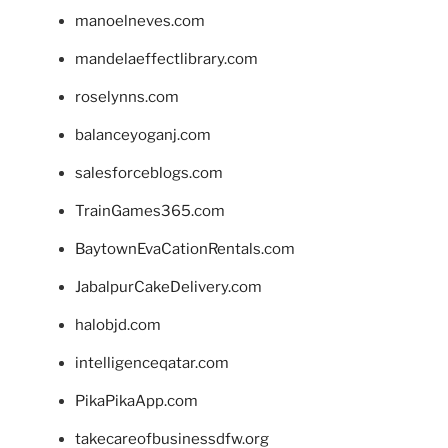
manoelneves.com
mandelaeffectlibrary.com
roselynns.com
balanceyoganj.com
salesforceblogs.com
TrainGames365.com
BaytownEvaCationRentals.com
JabalpurCakeDelivery.com
halobjd.com
intelligenceqatar.com
PikaPikaApp.com
takecareofbusinessdfw.org