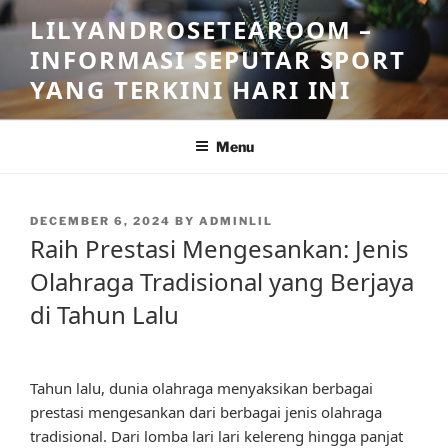
Skip
LILYANDROSETEAROOM –
to
INFORMASI SEPUTAR SPORT
content
YANG TERKINI HARI INI
Menu
POSTED
DECEMBER 6, 2024
BY
ADMINLIL
ON
Raih Prestasi Mengesankan: Jenis
Olahraga Tradisional yang Berjaya
di Tahun Lalu
Tahun lalu, dunia olahraga menyaksikan berbagai
prestasi mengesankan dari berbagai jenis olahraga
tradisional. Dari lomba lari lari kelereng hingga panjat