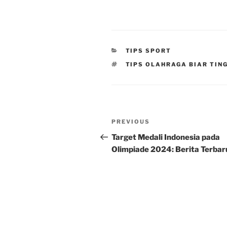
CATEGORIES
TIPS SPORT
TAGS
TIPS OLAHRAGA BIAR TIN
Post
Previous
PREVIOUS
navigation
Post
Target Medali Indonesia pada
Olimpiade 2024: Berita Terbar