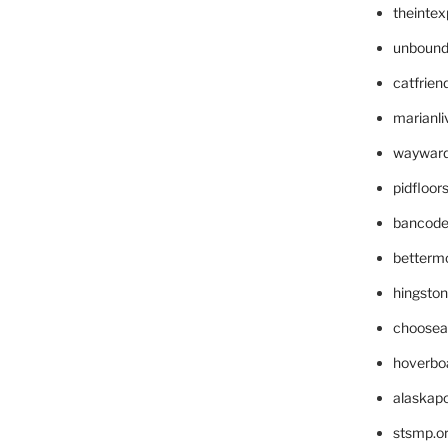
theinte
unbound
catfrien
marianli
wayward
pidfloo
bancode
betterm
hingsto
choosea
hoverbo
alaskapo
stsmp.o