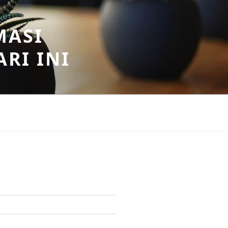
MASI
RI INI