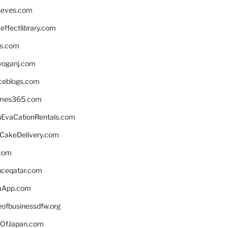
neves.com
ffectlibrary.com
ns.com
yoganj.com
rceblogs.com
ames365.com
EvaCationRentals.com
rCakeDelivery.com
.com
enceqatar.com
aApp.com
eofbusinessdfw.org
OfJapan.com