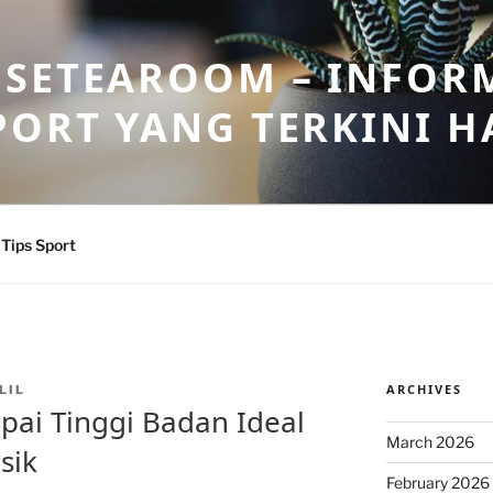
OSETEAROOM – INFOR
PORT YANG TERKINI HA
Tips Sport
ARCHIVES
LIL
pai Tinggi Badan Ideal
March 2026
sik
February 2026