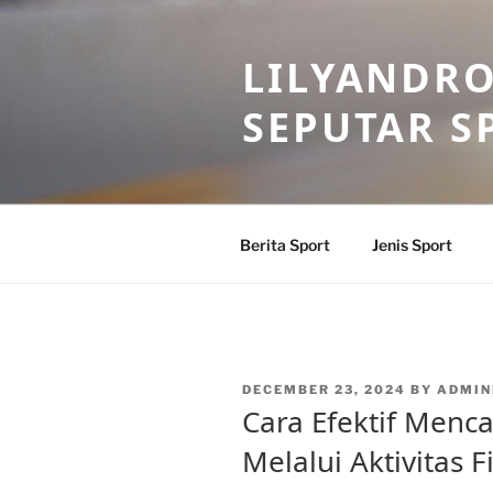
Skip
to
LILYANDR
content
SEPUTAR S
Berita Sport
Jenis Sport
POSTED
DECEMBER 23, 2024
BY
ADMIN
ON
Cara Efektif Menca
Melalui Aktivitas Fi