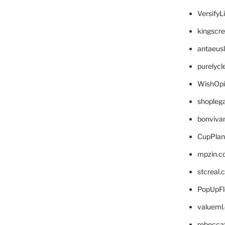
VersifyL
kingscr
antaeus
purelyc
WishOp
shopleg
bonviva
CupPlan
mpzin.c
stcreal.
PopUpFl
valueml
rebecca