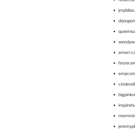
jmpblis
drjorger
queensu
wendyw
ameri-
hrsrece
empcon
cinderel
bigpinkr
inspireh
memming
jeremyp