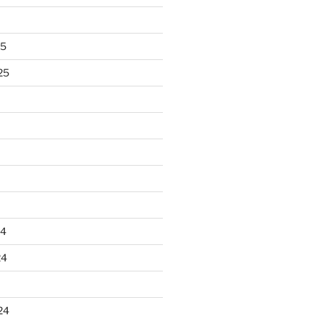
25
25
24
24
24