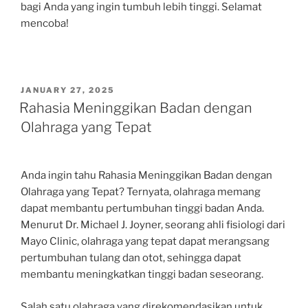
bagi Anda yang ingin tumbuh lebih tinggi. Selamat
mencoba!
POSTED
JANUARY 27, 2025
ON
Rahasia Meninggikan Badan dengan
Olahraga yang Tepat
Anda ingin tahu Rahasia Meninggikan Badan dengan
Olahraga yang Tepat? Ternyata, olahraga memang
dapat membantu pertumbuhan tinggi badan Anda.
Menurut Dr. Michael J. Joyner, seorang ahli fisiologi dari
Mayo Clinic, olahraga yang tepat dapat merangsang
pertumbuhan tulang dan otot, sehingga dapat
membantu meningkatkan tinggi badan seseorang.
Salah satu olahraga yang direkomendasikan untuk