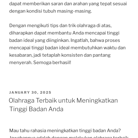
dapat memberikan saran dan arahan yang tepat sesuai
dengan kondisi tubuh masing-masing.
Dengan mengikuti tips dan trik olahraga di atas,
diharapkan dapat membantu Anda mencapai tinggi
badan ideal yang diinginkan. Ingatlah, bahwa proses
mencapai tinggi badan ideal membutuhkan waktu dan
kesabaran, jadi tetaplah konsisten dan pantang
menyerah. Semoga berhasil!
POSTED
JANUARY 30, 2025
ON
Olahraga Terbaik untuk Meningkatkan
Tinggi Badan Anda
Mau tahu rahasia meningkatkan tinggi badan Anda?
Jawabannya adalah dengan melakukan olahraga terbaik