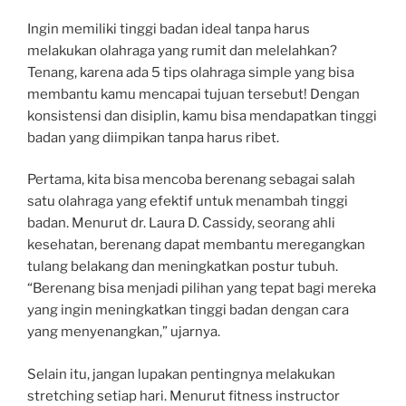
Ingin memiliki tinggi badan ideal tanpa harus
melakukan olahraga yang rumit dan melelahkan?
Tenang, karena ada 5 tips olahraga simple yang bisa
membantu kamu mencapai tujuan tersebut! Dengan
konsistensi dan disiplin, kamu bisa mendapatkan tinggi
badan yang diimpikan tanpa harus ribet.
Pertama, kita bisa mencoba berenang sebagai salah
satu olahraga yang efektif untuk menambah tinggi
badan. Menurut dr. Laura D. Cassidy, seorang ahli
kesehatan, berenang dapat membantu meregangkan
tulang belakang dan meningkatkan postur tubuh.
“Berenang bisa menjadi pilihan yang tepat bagi mereka
yang ingin meningkatkan tinggi badan dengan cara
yang menyenangkan,” ujarnya.
Selain itu, jangan lupakan pentingnya melakukan
stretching setiap hari. Menurut fitness instructor