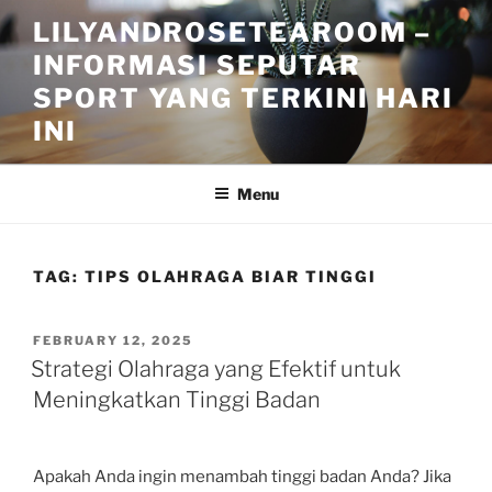
Skip
LILYANDROSETEAROOM –
to
INFORMASI SEPUTAR
content
SPORT YANG TERKINI HARI
INI
Menu
TAG:
TIPS OLAHRAGA BIAR TINGGI
POSTED
FEBRUARY 12, 2025
ON
Strategi Olahraga yang Efektif untuk
Meningkatkan Tinggi Badan
Apakah Anda ingin menambah tinggi badan Anda? Jika