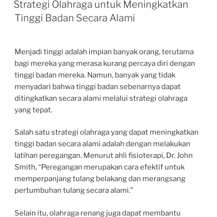
Strategi Olahraga untuk Meningkatkan
Tinggi Badan Secara Alami
Menjadi tinggi adalah impian banyak orang, terutama
bagi mereka yang merasa kurang percaya diri dengan
tinggi badan mereka. Namun, banyak yang tidak
menyadari bahwa tinggi badan sebenarnya dapat
ditingkatkan secara alami melalui strategi olahraga
yang tepat.
Salah satu strategi olahraga yang dapat meningkatkan
tinggi badan secara alami adalah dengan melakukan
latihan peregangan. Menurut ahli fisioterapi, Dr. John
Smith, “Peregangan merupakan cara efektif untuk
memperpanjang tulang belakang dan merangsang
pertumbuhan tulang secara alami.”
Selain itu, olahraga renang juga dapat membantu