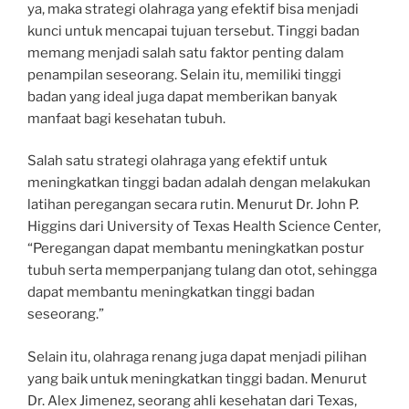
ya, maka strategi olahraga yang efektif bisa menjadi
kunci untuk mencapai tujuan tersebut. Tinggi badan
memang menjadi salah satu faktor penting dalam
penampilan seseorang. Selain itu, memiliki tinggi
badan yang ideal juga dapat memberikan banyak
manfaat bagi kesehatan tubuh.
Salah satu strategi olahraga yang efektif untuk
meningkatkan tinggi badan adalah dengan melakukan
latihan peregangan secara rutin. Menurut Dr. John P.
Higgins dari University of Texas Health Science Center,
“Peregangan dapat membantu meningkatkan postur
tubuh serta memperpanjang tulang dan otot, sehingga
dapat membantu meningkatkan tinggi badan
seseorang.”
Selain itu, olahraga renang juga dapat menjadi pilihan
yang baik untuk meningkatkan tinggi badan. Menurut
Dr. Alex Jimenez, seorang ahli kesehatan dari Texas,