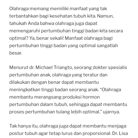
Olahraga memang memiliki manfaat yang tak
terbantahkan bagi kesehatan tubuh kita. Namun,
tahukah Anda bahwa olahraga juga dapat
memengaruhi pertumbuhan tinggi badan kita secara
optimal? Ya, benar sekali! Manfaat olahraga bagi
pertumbuhan tinggi badan yang optimal sangatlah
besar.
Menurut dr. Michael Triangto, seorang dokter spesialis
pertumbuhan anak, olahraga yang teratur dan
dilakukan dengan benar dapat membantu
meningkatkan tinggi badan seorang anak. “Olahraga
membantu merangsang produksi hormon
pertumbuhan dalam tubuh, sehingga dapat membantu
proses pertumbuhan tulang lebih optimal,” ujarnya.
Tak hanya itu, olahraga juga dapat membantu menjaga
postur tubuh agar tetap lurus dan proporsional. Dr. Lisa