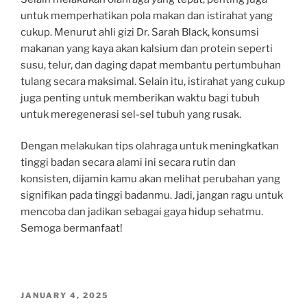
untuk memperhatikan pola makan dan istirahat yang
cukup. Menurut ahli gizi Dr. Sarah Black, konsumsi
makanan yang kaya akan kalsium dan protein seperti
susu, telur, dan daging dapat membantu pertumbuhan
tulang secara maksimal. Selain itu, istirahat yang cukup
juga penting untuk memberikan waktu bagi tubuh
untuk meregenerasi sel-sel tubuh yang rusak.
Dengan melakukan tips olahraga untuk meningkatkan
tinggi badan secara alami ini secara rutin dan
konsisten, dijamin kamu akan melihat perubahan yang
signifikan pada tinggi badanmu. Jadi, jangan ragu untuk
mencoba dan jadikan sebagai gaya hidup sehatmu.
Semoga bermanfaat!
POSTED
JANUARY 4, 2025
ON