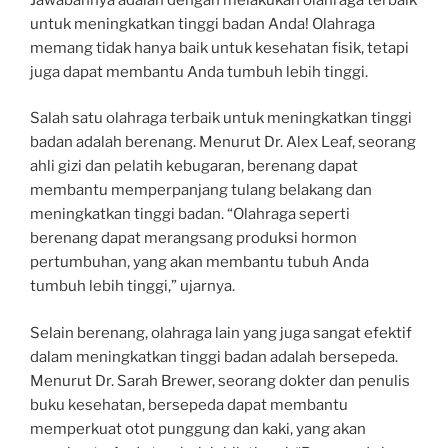
untuk meningkatkan tinggi badan Anda! Olahraga
memang tidak hanya baik untuk kesehatan fisik, tetapi
juga dapat membantu Anda tumbuh lebih tinggi.
Salah satu olahraga terbaik untuk meningkatkan tinggi
badan adalah berenang. Menurut Dr. Alex Leaf, seorang
ahli gizi dan pelatih kebugaran, berenang dapat
membantu memperpanjang tulang belakang dan
meningkatkan tinggi badan. “Olahraga seperti
berenang dapat merangsang produksi hormon
pertumbuhan, yang akan membantu tubuh Anda
tumbuh lebih tinggi,” ujarnya.
Selain berenang, olahraga lain yang juga sangat efektif
dalam meningkatkan tinggi badan adalah bersepeda.
Menurut Dr. Sarah Brewer, seorang dokter dan penulis
buku kesehatan, bersepeda dapat membantu
memperkuat otot punggung dan kaki, yang akan