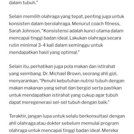
dalam tubuh.”
Selain memilih olahraga yang tepat, penting juga untuk
konsisten dalam berolahraga. Menurut coach fitness,
Sarah Johnson, “Konsistensi adalah kunci utama dalam
mencapai tinggi badan ideal. Lakukan olahraga secara
rutin minimal 3-4 kali dalam seminggu untuk
mendapatkan hasil yang optimal.”
Selain itu, perhatikan juga pola makan dan istirahat
yang seimbang. Dr. Michael Brown, seorang ahli gizi,
menyarankan, “Penuhi kebutuhan nutrisi tubuh dengan
makan makanan yang sehat dan bergizi serta pastikan
untuk mendapatkan istirahat yang cukup agar tubuh
dapat meregenerasi sel-sel tubuh dengan baik.”
Terakhir, jangan lupa untuk selalu berkonsultasi dengan
ahli olahraga atau dokter sebelum memulai program
olahraga untuk mencapai tinggi badan ideal. Mereka