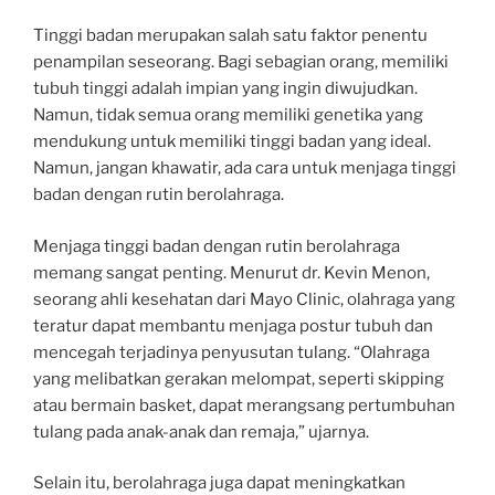
Tinggi badan merupakan salah satu faktor penentu
penampilan seseorang. Bagi sebagian orang, memiliki
tubuh tinggi adalah impian yang ingin diwujudkan.
Namun, tidak semua orang memiliki genetika yang
mendukung untuk memiliki tinggi badan yang ideal.
Namun, jangan khawatir, ada cara untuk menjaga tinggi
badan dengan rutin berolahraga.
Menjaga tinggi badan dengan rutin berolahraga
memang sangat penting. Menurut dr. Kevin Menon,
seorang ahli kesehatan dari Mayo Clinic, olahraga yang
teratur dapat membantu menjaga postur tubuh dan
mencegah terjadinya penyusutan tulang. “Olahraga
yang melibatkan gerakan melompat, seperti skipping
atau bermain basket, dapat merangsang pertumbuhan
tulang pada anak-anak dan remaja,” ujarnya.
Selain itu, berolahraga juga dapat meningkatkan