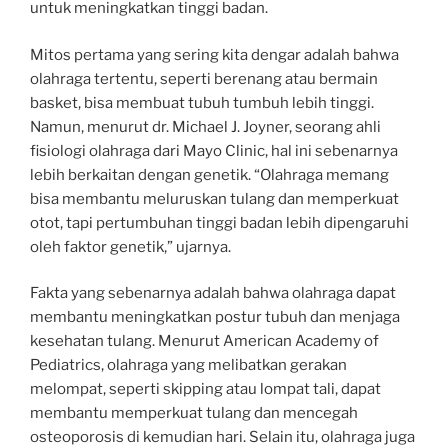
untuk meningkatkan tinggi badan.
Mitos pertama yang sering kita dengar adalah bahwa
olahraga tertentu, seperti berenang atau bermain
basket, bisa membuat tubuh tumbuh lebih tinggi.
Namun, menurut dr. Michael J. Joyner, seorang ahli
fisiologi olahraga dari Mayo Clinic, hal ini sebenarnya
lebih berkaitan dengan genetik. “Olahraga memang
bisa membantu meluruskan tulang dan memperkuat
otot, tapi pertumbuhan tinggi badan lebih dipengaruhi
oleh faktor genetik,” ujarnya.
Fakta yang sebenarnya adalah bahwa olahraga dapat
membantu meningkatkan postur tubuh dan menjaga
kesehatan tulang. Menurut American Academy of
Pediatrics, olahraga yang melibatkan gerakan
melompat, seperti skipping atau lompat tali, dapat
membantu memperkuat tulang dan mencegah
osteoporosis di kemudian hari. Selain itu, olahraga juga