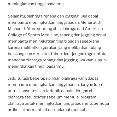
meningkatkan tinggi badanmu.
Selain itu, olahraga renang dan jogging juga dapat
membantu meningkatkan tinggi badan. Menurut Dr.
Michael J. Alter, seorang ahli olahraga dari American
College of Sports Medicine, renang dan jogging dapat
membantu meningkatkan tinggi badan seseorang
karena melibatkan gerakan yang melibatkan tulang
belakang dan otot-otot tubuh. Jadi, jangan ragu untuk
mencoba olahraga renang dan jogging jika kamu ingin
meningkatkan tinggi badanmu.
Jadi, itu tadi beberapa pilihan olahraga yang dapat
membantu meningkatkan tinggi badan. Jangan lupa
untuk konsultasikan terlebih dahulu dengan ahli
olahraga atau dokter sebelum memulai program
olahraga untuk meningkatkan tinggi badanmu. Semoga
artikel ini bermanfaat dan selamat mencoba!