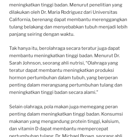
meningkatkan tinggi badan. Menurut penelitian yang
dilakukan oleh Dr. Maria Rodriguez dari Universitas
California, berenang dapat membantu merenggangkan
tulang belakang dan menyebabkan tubuh menjadi lebih
panjang seiring dengan waktu.
Tak hanya itu, berolahraga secara teratur juga dapat
membantu meningkatkan tinggi badan. Menurut Dr.
Sarah Johnson, seorang ahli nutrisi, “Olahraga yang
teratur dapat membantu meningkatkan produksi
hormon pertumbuhan dalam tubuh, yang berperan
penting dalam merangsang pertumbuhan tulang dan
meningkatkan tinggi badan secara alami.”
Selain olahraga, pola makan juga memegang peran
penting dalam meningkatkan tinggi badan. Konsumsi
makanan yang mengandung protein tinggi, kalsium,
dan vitamin D dapat membantu mempercepat
pertumbuhan tulang. Dr. Michael Brown, seorang ahli