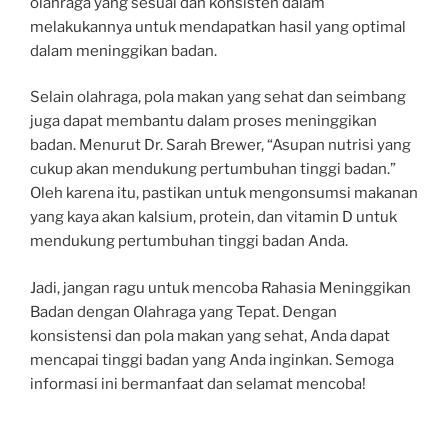
olahraga yang sesuai dan konsisten dalam
melakukannya untuk mendapatkan hasil yang optimal
dalam meninggikan badan.
Selain olahraga, pola makan yang sehat dan seimbang
juga dapat membantu dalam proses meninggikan
badan. Menurut Dr. Sarah Brewer, “Asupan nutrisi yang
cukup akan mendukung pertumbuhan tinggi badan.”
Oleh karena itu, pastikan untuk mengonsumsi makanan
yang kaya akan kalsium, protein, dan vitamin D untuk
mendukung pertumbuhan tinggi badan Anda.
Jadi, jangan ragu untuk mencoba Rahasia Meninggikan
Badan dengan Olahraga yang Tepat. Dengan
konsistensi dan pola makan yang sehat, Anda dapat
mencapai tinggi badan yang Anda inginkan. Semoga
informasi ini bermanfaat dan selamat mencoba!