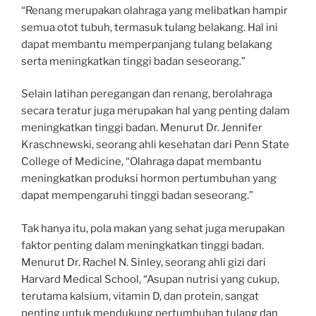
“Renang merupakan olahraga yang melibatkan hampir
semua otot tubuh, termasuk tulang belakang. Hal ini
dapat membantu memperpanjang tulang belakang
serta meningkatkan tinggi badan seseorang.”
Selain latihan peregangan dan renang, berolahraga
secara teratur juga merupakan hal yang penting dalam
meningkatkan tinggi badan. Menurut Dr. Jennifer
Kraschnewski, seorang ahli kesehatan dari Penn State
College of Medicine, “Olahraga dapat membantu
meningkatkan produksi hormon pertumbuhan yang
dapat mempengaruhi tinggi badan seseorang.”
Tak hanya itu, pola makan yang sehat juga merupakan
faktor penting dalam meningkatkan tinggi badan.
Menurut Dr. Rachel N. Sinley, seorang ahli gizi dari
Harvard Medical School, “Asupan nutrisi yang cukup,
terutama kalsium, vitamin D, dan protein, sangat
penting untuk mendukung pertumbuhan tulang dan