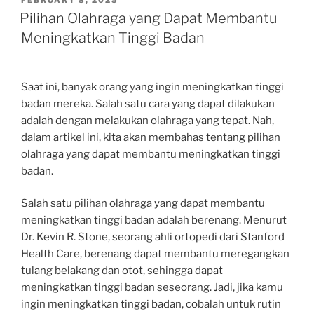
FEBRUARY 8, 2025
ON
Pilihan Olahraga yang Dapat Membantu
Meningkatkan Tinggi Badan
Saat ini, banyak orang yang ingin meningkatkan tinggi
badan mereka. Salah satu cara yang dapat dilakukan
adalah dengan melakukan olahraga yang tepat. Nah,
dalam artikel ini, kita akan membahas tentang pilihan
olahraga yang dapat membantu meningkatkan tinggi
badan.
Salah satu pilihan olahraga yang dapat membantu
meningkatkan tinggi badan adalah berenang. Menurut
Dr. Kevin R. Stone, seorang ahli ortopedi dari Stanford
Health Care, berenang dapat membantu meregangkan
tulang belakang dan otot, sehingga dapat
meningkatkan tinggi badan seseorang. Jadi, jika kamu
ingin meningkatkan tinggi badan, cobalah untuk rutin