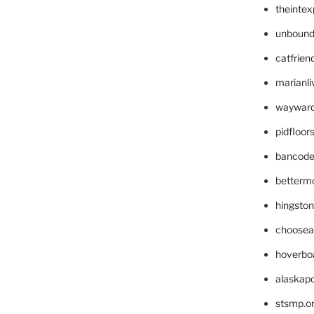
theinte
unbound
catfrien
marianli
wayward
pidfloo
bancode
betterm
hingsto
choosea
hoverbo
alaskapo
stsmp.o