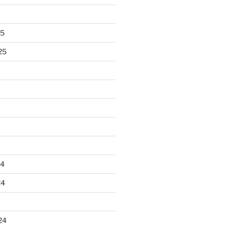
25
25
24
24
24