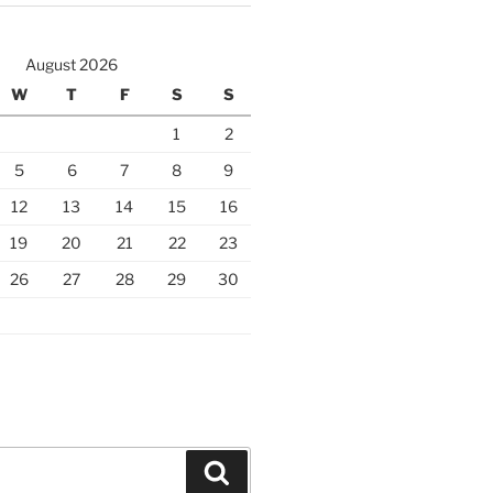
August 2026
W
T
F
S
S
1
2
5
6
7
8
9
12
13
14
15
16
19
20
21
22
23
26
27
28
29
30
Search