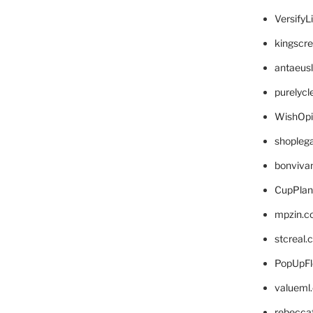
VersifyL
kingscr
antaeus
purelyc
WishOp
shopleg
bonviva
CupPlan
mpzin.c
stcreal.
PopUpFl
valueml
rebecca