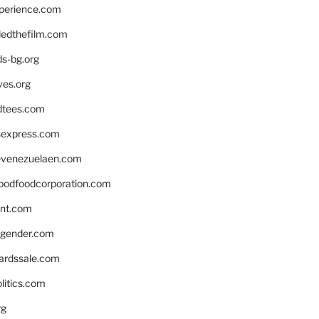
xperience.com
edthefilm.com
ds-bg.org
ves.org
tees.com
rsexpress.com
venezuelaen.com
oodfoodcorporation.com
nnt.com
gender.com
ardssale.com
litics.com
rg