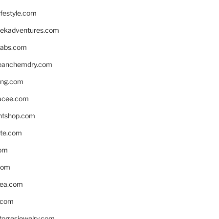
ifestyle.com
eekadventures.com
labs.com
leanchemdry.com
ing.com
acee.com
ntshop.com
te.com
om
com
ea.com
.com
torresjewelry.com