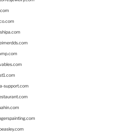
s.com
ico.com
shipa.com
eimerdds.com
camp.com
ivables.com
st1.com
la-support.com
estaurant.com
uahin.com
erspainting.com
beasley.com