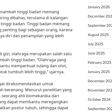
January 2026
menambah tinggi badan memang
December 20
ring dibahas, terutama di kalangan
tinggi badan. Tinggi badan memang
September 20
g penting bagi sebagian orang, karena
August 2025
a diri dan penampilan yang lebih
July 2025
June 2025
li gizi, olahraga merupakan salah satu
mbah tinggi badan. “Olahraga yang
February 2025
bantu memperkuat tulang dan otot,
k tumbuh lebih tinggi,” ujarnya.
January 2025
December 20
ngat direkomendasikan untuk
h berenang. Menurut penelitian yang
November 20
f, seorang ahli biomekanika dari
October 2024
renang dapat membantu meregangkan
atkan postur tubuh, sehingga dapat
September 20