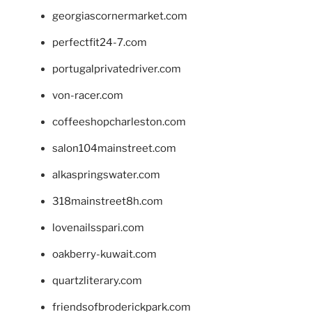
georgiascornermarket.com
perfectfit24-7.com
portugalprivatedriver.com
von-racer.com
coffeeshopcharleston.com
salon104mainstreet.com
alkaspringswater.com
318mainstreet8h.com
lovenailsspari.com
oakberry-kuwait.com
quartzliterary.com
friendsofbroderickpark.com