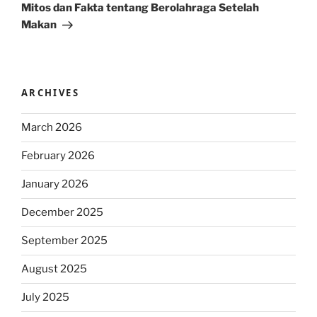
Post
Mitos dan Fakta tentang Berolahraga Setelah
Makan
ARCHIVES
March 2026
February 2026
January 2026
December 2025
September 2025
August 2025
July 2025