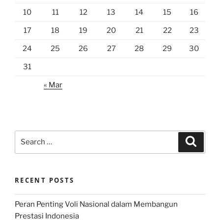
10
11
12
13
14
15
16
17
18
19
20
21
22
23
24
25
26
27
28
29
30
31
« Mar
Search
Search
for:
RECENT POSTS
Peran Penting Voli Nasional dalam Membangun
Prestasi Indonesia