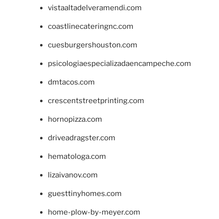
vistaaltadelveramendi.com
coastlinecateringnc.com
cuesburgershouston.com
psicologiaespecializadaencampeche.com
dmtacos.com
crescentstreetprinting.com
hornopizza.com
driveadragster.com
hematologa.com
lizaivanov.com
guesttinyhomes.com
home-plow-by-meyer.com