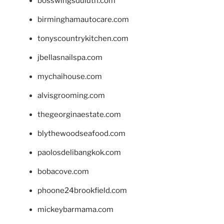
bosswingsduluth.com
birminghamautocare.com
tonyscountrykitchen.com
jbellasnailspa.com
mychaihouse.com
alvisgrooming.com
thegeorginaestate.com
blythewoodseafood.com
paolosdelibangkok.com
bobacove.com
phoone24brookfield.com
mickeybarmama.com