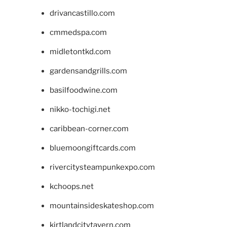
drivancastillo.com
cmmedspa.com
midletontkd.com
gardensandgrills.com
basilfoodwine.com
nikko-tochigi.net
caribbean-corner.com
bluemoongiftcards.com
rivercitysteampunkexpo.com
kchoops.net
mountainsideskateshop.com
kirtlandcitytavern.com