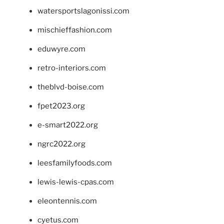
watersportslagonissi.com
mischieffashion.com
eduwyre.com
retro-interiors.com
theblvd-boise.com
fpet2023.org
e-smart2022.org
ngrc2022.org
leesfamilyfoods.com
lewis-lewis-cpas.com
eleontennis.com
cyetus.com