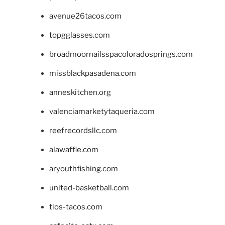
avenue26tacos.com
topgglasses.com
broadmoornailsspacoloradosprings.com
missblackpasadena.com
anneskitchen.org
valenciamarketytaqueria.com
reefrecordsllc.com
alawaffle.com
aryouthfishing.com
united-basketball.com
tios-tacos.com