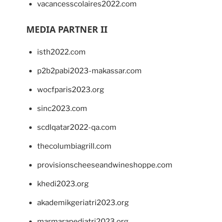
vacancesscolaires2022.com
MEDIA PARTNER II
isth2022.com
p2b2pabi2023-makassar.com
wocfparis2023.org
sinc2023.com
scdlqatar2022-qa.com
thecolumbiagrill.com
provisionscheeseandwineshoppe.com
khedi2023.org
akademikgeriatri2023.org
marmarapediatri2023.org