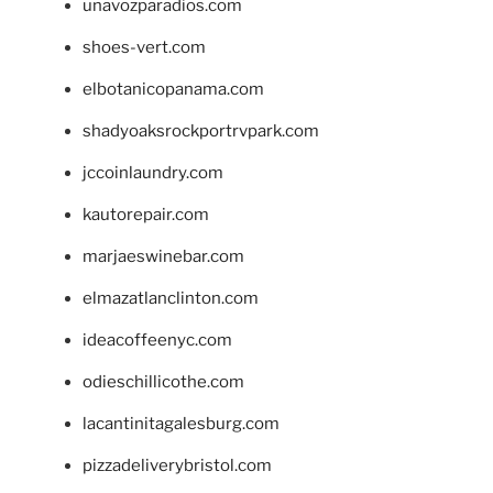
unavozparadios.com
shoes-vert.com
elbotanicopanama.com
shadyoaksrockportrvpark.com
jccoinlaundry.com
kautorepair.com
marjaeswinebar.com
elmazatlanclinton.com
ideacoffeenyc.com
odieschillicothe.com
lacantinitagalesburg.com
pizzadeliverybristol.com