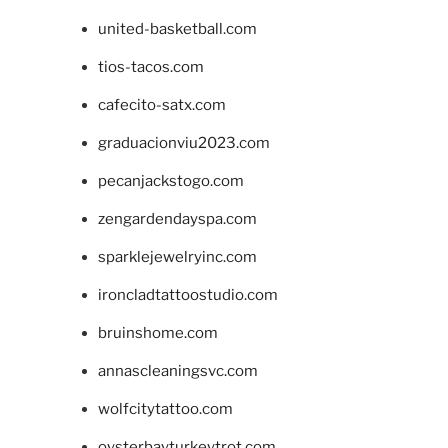
united-basketball.com
tios-tacos.com
cafecito-satx.com
graduacionviu2023.com
pecanjackstogo.com
zengardendayspa.com
sparklejewelryinc.com
ironcladtattoostudio.com
bruinshome.com
annascleaningsvc.com
wolfcitytattoo.com
oysterbayturkeytrot.com