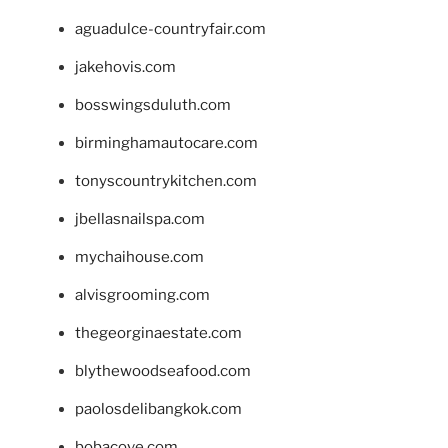
aguadulce-countryfair.com
jakehovis.com
bosswingsduluth.com
birminghamautocare.com
tonyscountrykitchen.com
jbellasnailspa.com
mychaihouse.com
alvisgrooming.com
thegeorginaestate.com
blythewoodseafood.com
paolosdelibangkok.com
bobacove.com