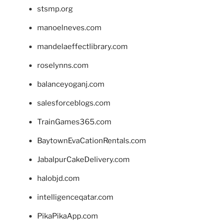
stsmp.org
manoelneves.com
mandelaeffectlibrary.com
roselynns.com
balanceyoganj.com
salesforceblogs.com
TrainGames365.com
BaytownEvaCationRentals.com
JabalpurCakeDelivery.com
halobjd.com
intelligenceqatar.com
PikaPikaApp.com