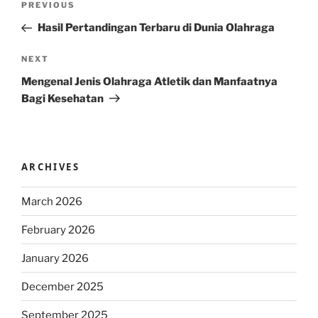
Previous
PREVIOUS
navigation
Post
Hasil Pertandingan Terbaru di Dunia Olahraga
Next
NEXT
Post
Mengenal Jenis Olahraga Atletik dan Manfaatnya
Bagi Kesehatan
ARCHIVES
March 2026
February 2026
January 2026
December 2025
September 2025