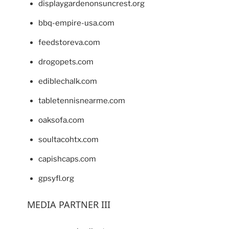
displaygardenonsuncrest.org
bbq-empire-usa.com
feedstoreva.com
drogopets.com
ediblechalk.com
tabletennisnearme.com
oaksofa.com
soultacohtx.com
capishcaps.com
gpsyfl.org
MEDIA PARTNER III