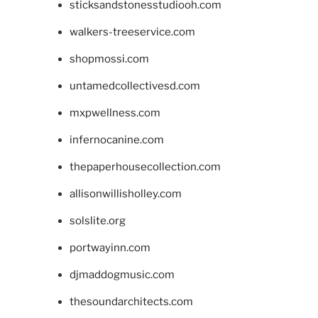
sticksandstonesstudiooh.com
walkers-treeservice.com
shopmossi.com
untamedcollectivesd.com
mxpwellness.com
infernocanine.com
thepaperhousecollection.com
allisonwillisholley.com
solslite.org
portwayinn.com
djmaddogmusic.com
thesoundarchitects.com