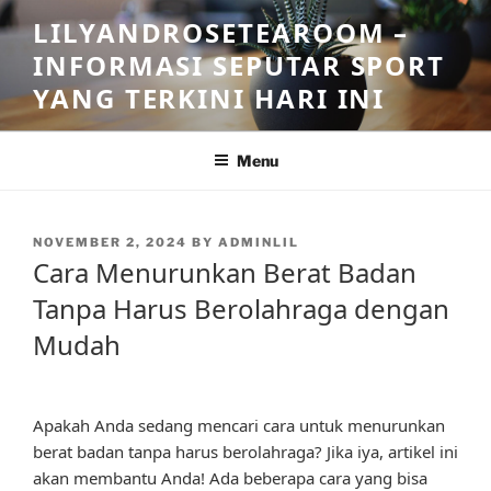
Skip
LILYANDROSETEAROOM –
to
INFORMASI SEPUTAR SPORT
content
YANG TERKINI HARI INI
Menu
POSTED
NOVEMBER 2, 2024
BY
ADMINLIL
ON
Cara Menurunkan Berat Badan
Tanpa Harus Berolahraga dengan
Mudah
Apakah Anda sedang mencari cara untuk menurunkan
berat badan tanpa harus berolahraga? Jika iya, artikel ini
akan membantu Anda! Ada beberapa cara yang bisa