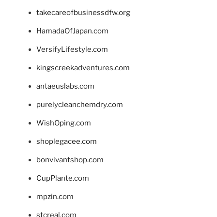
takecareofbusinessdfw.org
HamadaOfJapan.com
VersifyLifestyle.com
kingscreekadventures.com
antaeuslabs.com
purelycleanchemdry.com
WishOping.com
shoplegacee.com
bonvivantshop.com
CupPlante.com
mpzin.com
stcreal.com