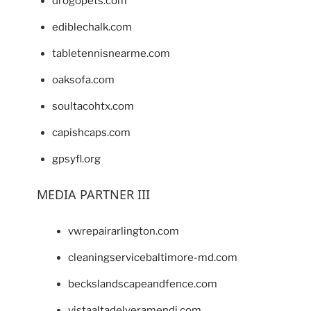
drogopets.com
ediblechalk.com
tabletennisnearme.com
oaksofa.com
soultacohtx.com
capishcaps.com
gpsyfl.org
MEDIA PARTNER III
vwrepairarlington.com
cleaningservicebaltimore-md.com
beckslandscapeandfence.com
vistaaltadelveramendi.com