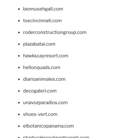
bennusehgall.com
tsecincinnati.com
roderconstructiongroup.com
plazabatai.com
hawkscayresort.com
hellonquads.com
diarioanimales.com
decogaleri.com
unavozparadios.com
shoes-vert.com
elbotanicopanama.com
shadyoaksrockportrvpark.com