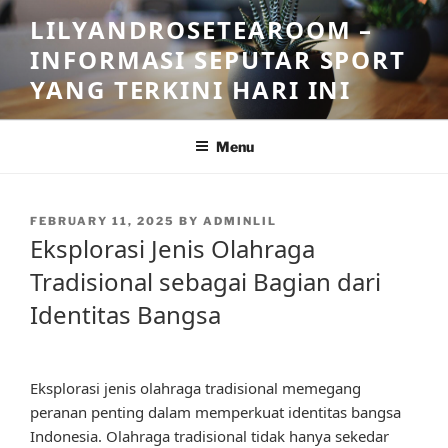
Skip
LILYANDROSETEAROOM –
to
INFORMASI SEPUTAR SPORT
content
YANG TERKINI HARI INI
Menu
POSTED
FEBRUARY 11, 2025
BY
ADMINLIL
ON
Eksplorasi Jenis Olahraga
Tradisional sebagai Bagian dari
Identitas Bangsa
Eksplorasi jenis olahraga tradisional memegang
peranan penting dalam memperkuat identitas bangsa
Indonesia. Olahraga tradisional tidak hanya sekedar