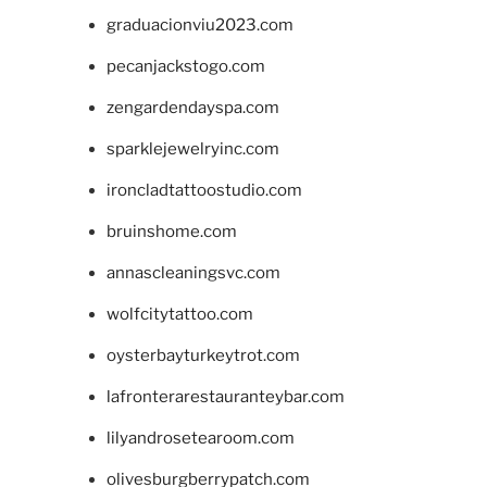
graduacionviu2023.com
pecanjackstogo.com
zengardendayspa.com
sparklejewelryinc.com
ironcladtattoostudio.com
bruinshome.com
annascleaningsvc.com
wolfcitytattoo.com
oysterbayturkeytrot.com
lafronterarestauranteybar.com
lilyandrosetearoom.com
olivesburgberrypatch.com