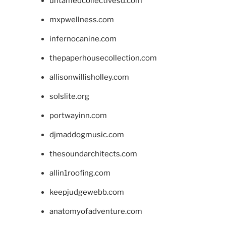
untamedcollectivesd.com
mxpwellness.com
infernocanine.com
thepaperhousecollection.com
allisonwillisholley.com
solslite.org
portwayinn.com
djmaddogmusic.com
thesoundarchitects.com
allin1roofing.com
keepjudgewebb.com
anatomyofadventure.com