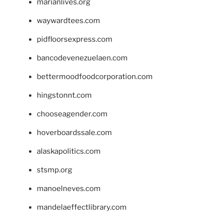
marianlives.org
waywardtees.com
pidfloorsexpress.com
bancodevenezuelaen.com
bettermoodfoodcorporation.com
hingstonnt.com
chooseagender.com
hoverboardssale.com
alaskapolitics.com
stsmp.org
manoelneves.com
mandelaeffectlibrary.com