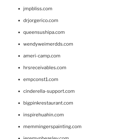
jmpbliss.com
drjorgerico.com
queensushipa.com
wendyweimerdds.com
ameri-camp.com
hrsreceivables.com
empconst1.com
cinderella-support.com
bigpinkrestaurant.com
inspirehuahin.com
memmingerspainting.com
jeremypbeasley.com