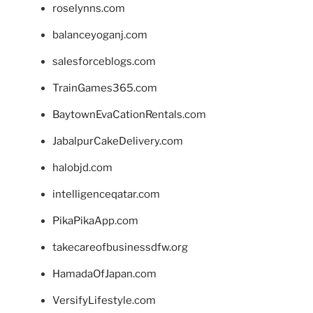
roselynns.com
balanceyoganj.com
salesforceblogs.com
TrainGames365.com
BaytownEvaCationRentals.com
JabalpurCakeDelivery.com
halobjd.com
intelligenceqatar.com
PikaPikaApp.com
takecareofbusinessdfw.org
HamadaOfJapan.com
VersifyLifestyle.com