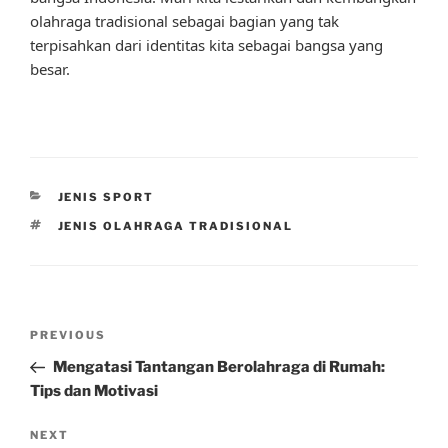
olahraga tradisional sebagai bagian yang tak
terpisahkan dari identitas kita sebagai bangsa yang
besar.
CATEGORIES
JENIS SPORT
TAGS
JENIS OLAHRAGA TRADISIONAL
Post
Previous
PREVIOUS
navigation
Post
Mengatasi Tantangan Berolahraga di Rumah:
Tips dan Motivasi
Next
NEXT