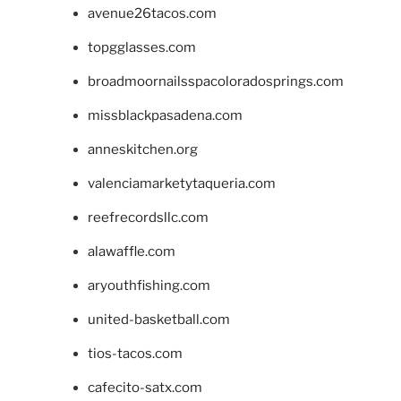
avenue26tacos.com
topgglasses.com
broadmoornailsspacoloradosprings.com
missblackpasadena.com
anneskitchen.org
valenciamarketytaqueria.com
reefrecordsllc.com
alawaffle.com
aryouthfishing.com
united-basketball.com
tios-tacos.com
cafecito-satx.com