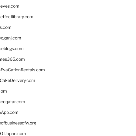
neves.com
ffectlibrary.com
ns.com
yoganj.com
rceblogs.com
ames365.com
EvaCationRentals.com
rCakeDelivery.com
.com
enceqatar.com
aApp.com
eofbusinessdfw.org
OfJapan.com