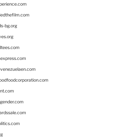
xperience.com
edthefilm.com
ds-bg.org
ves.org
tees.com
rsexpress.com
venezuelaen.com
oodfoodcorporation.com
nnt.com
gender.com
ardssale.com
litics.com
rg