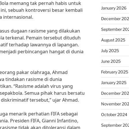
 Bola memang tak pernah habis untuk
January 2026
ini, sebuah kontroversi besar kembali
 internasional.
December 20
September 20
 kasus dugaan rasisme yang dilakukan
a terkenal. Pemain tersebut dituduh
August 2025
atif terhadap lawannya di lapangan.
July 2025
 menjadi perbincangan hangat di dunia
June 2025
seorang pakar olahraga, Ahmad
February 2025
 tindakan rasisme di dunia
January 2025
tikan. “Rasisme adalah virus yang
sepakbola. Semua pihak harus bersatu
December 20
iskriminatif tersebut,” ujar Ahmad.
November 20
 juga menarik perhatian FIFA sebagai
October 2024
ia. Presiden FIFA, Gianni Infantino,
September 20
asisme tidak akan ditoleransi dalam