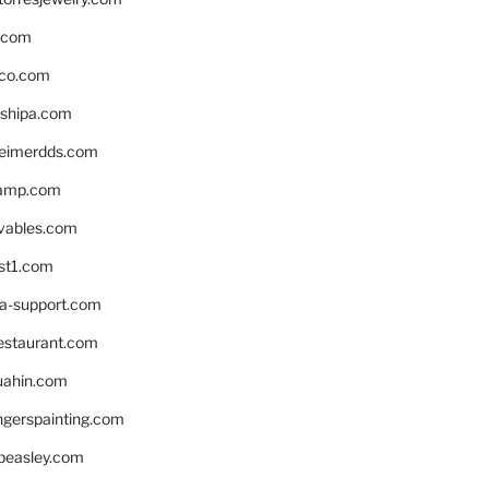
s.com
ico.com
shipa.com
eimerdds.com
camp.com
ivables.com
st1.com
la-support.com
estaurant.com
uahin.com
erspainting.com
beasley.com