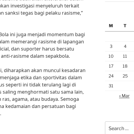
kan investigasi menyeluruh terkait
n sanksi tegas bagi pelaku rasisme,”
M
T
 Bola ini juga menjadi momentum bagi
alam memerangi rasisme di lapangan
3
4
cial, dan suporter harus bersatu
nti-rasisme dalam sepakbola.
10
11
17
18
ni, diharapkan akan muncul kesadaran
24
25
menjaga etika dan sportivitas dalam
seperti ini tidak terulang lagi di
31
 saling menghormati satu sama lain,
« Mar
ras, agama, atau budaya. Semoga
na kedamaian dan persatuan bagi
.
Search
for: