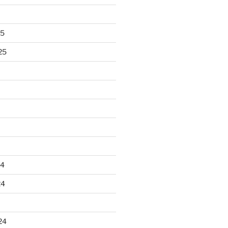
25
25
24
24
24