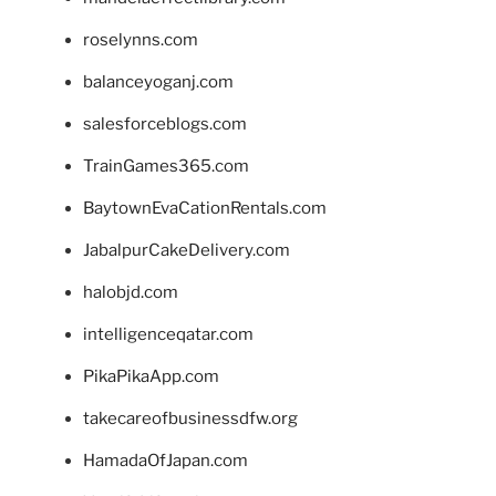
roselynns.com
balanceyoganj.com
salesforceblogs.com
TrainGames365.com
BaytownEvaCationRentals.com
JabalpurCakeDelivery.com
halobjd.com
intelligenceqatar.com
PikaPikaApp.com
takecareofbusinessdfw.org
HamadaOfJapan.com