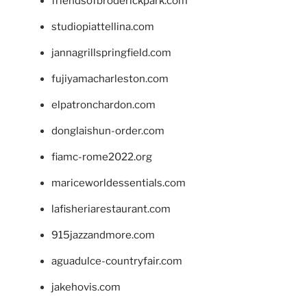
friendsofbroderickpark.com
studiopiattellina.com
jannagrillspringfield.com
fujiyamacharleston.com
elpatronchardon.com
donglaishun-order.com
fiamc-rome2022.org
mariceworldessentials.com
lafisheriarestaurant.com
915jazzandmore.com
aguadulce-countryfair.com
jakehovis.com