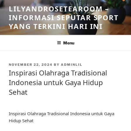
Skip
LILYANDROSETEAROOM –
to
INFORMASI SEPUTAR SPORT
content
YANG TERKINI HARI INI
Menu
POSTED
NOVEMBER 22, 2024
BY
ADMINLIL
ON
Inspirasi Olahraga Tradisional
Indonesia untuk Gaya Hidup
Sehat
Inspirasi Olahraga Tradisional Indonesia untuk Gaya
Hidup Sehat