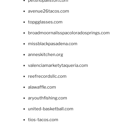
petshopallston.com
avenue26tacos.com
topgglasses.com
broadmoornailsspacoloradosprings.com
missblackpasadena.com
anneskitchen.org
valenciamarketytaqueria.com
reefrecordsllc.com
alawaffle.com
aryouthfishing.com
united-basketball.com
tios-tacos.com