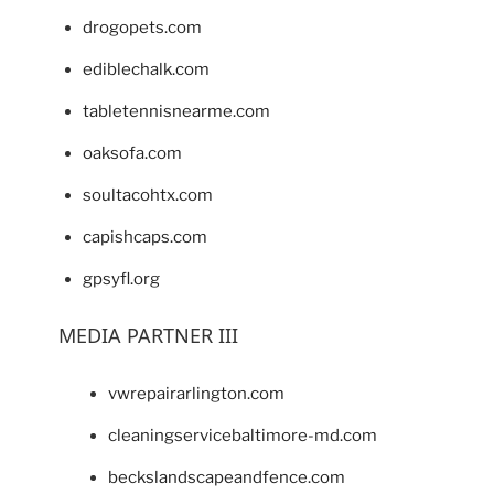
drogopets.com
ediblechalk.com
tabletennisnearme.com
oaksofa.com
soultacohtx.com
capishcaps.com
gpsyfl.org
MEDIA PARTNER III
vwrepairarlington.com
cleaningservicebaltimore-md.com
beckslandscapeandfence.com