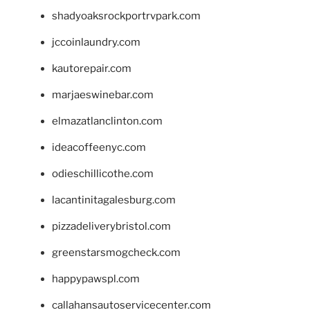
shadyoaksrockportrvpark.com
jccoinlaundry.com
kautorepair.com
marjaeswinebar.com
elmazatlanclinton.com
ideacoffeenyc.com
odieschillicothe.com
lacantinitagalesburg.com
pizzadeliverybristol.com
greenstarsmogcheck.com
happypawspl.com
callahansautoservicecenter.com