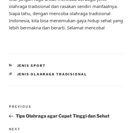
olahraga tradisional dan rasakan sendiri manfaatnya.
Siapa tahu, dengan mencoba olahraga tradisional
Indonesia, kita bisa menemukan gaya hidup sehat yang
lebih bermakna dan berarti. Selamat mencoba!
CATEGORIES
JENIS SPORT
TAGS
JENIS OLAHRAGA TRADISIONAL
Post
Previous
PREVIOUS
navigation
Post
Tips Olahraga agar Cepat Tinggi dan Sehat
Next
NEXT