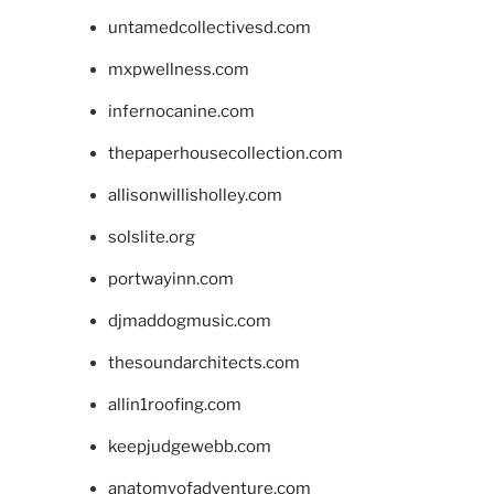
untamedcollectivesd.com
mxpwellness.com
infernocanine.com
thepaperhousecollection.com
allisonwillisholley.com
solslite.org
portwayinn.com
djmaddogmusic.com
thesoundarchitects.com
allin1roofing.com
keepjudgewebb.com
anatomyofadventure.com