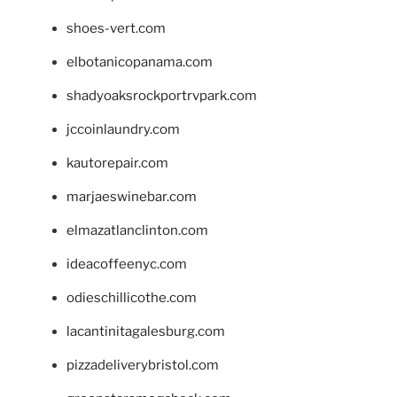
shoes-vert.com
elbotanicopanama.com
shadyoaksrockportrvpark.com
jccoinlaundry.com
kautorepair.com
marjaeswinebar.com
elmazatlanclinton.com
ideacoffeenyc.com
odieschillicothe.com
lacantinitagalesburg.com
pizzadeliverybristol.com