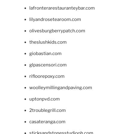
lafronterarestauranteybar.com
lilyandrosetearoom.com
olivesburgberrypatch.com
theslushkids.com
giobastian.com
glpascensori.com
rifloorepoxy.com
woolleymillingandpaving.com
uptonpvd.com
2troublegrill.com
casateranga.com
sticksandstonesstudiooh.com