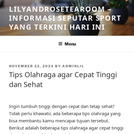
Skip
LILYANDROSETEAROOM –
to
INFORMASI SEPUTAR SPORT
content
YANG TERKINI HARI INI
Menu
POSTED
NOVEMBER 22, 2024
BY
ADMINLIL
ON
Tips Olahraga agar Cepat Tinggi
dan Sehat
Ingin tumbuh tinggi dengan cepat dan tetap sehat?
Tidak perlu khawatir, ada beberapa tips olahraga yang
bisa membantu kamu mencapai tujuan tersebut.
Berikut adalah beberapa tips olahraga agar cepat tinggi