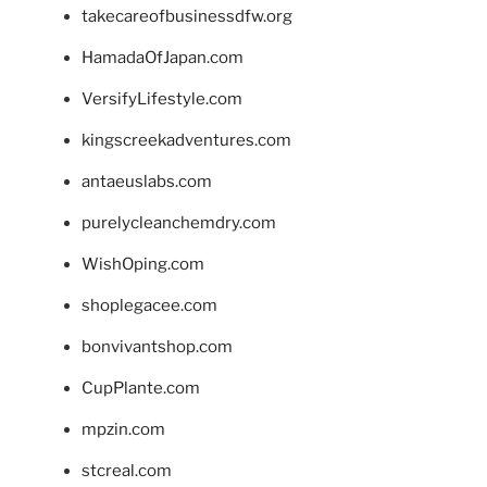
takecareofbusinessdfw.org
HamadaOfJapan.com
VersifyLifestyle.com
kingscreekadventures.com
antaeuslabs.com
purelycleanchemdry.com
WishOping.com
shoplegacee.com
bonvivantshop.com
CupPlante.com
mpzin.com
stcreal.com