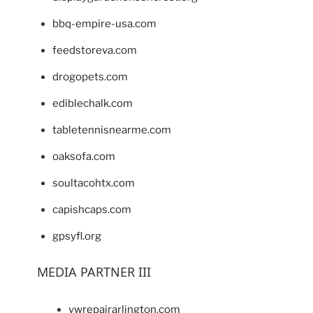
bbq-empire-usa.com
feedstoreva.com
drogopets.com
ediblechalk.com
tabletennisnearme.com
oaksofa.com
soultacohtx.com
capishcaps.com
gpsyfl.org
MEDIA PARTNER III
vwrepairarlington.com