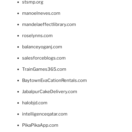
stsmp.org
manoelneves.com
mandelaeffectlibrary.com
roselynns.com
balanceyoganj.com
salesforceblogs.com
TrainGames365.com
BaytownEvaCationRentals.com
JabalpurCakeDelivery.com
halobjd.com
intelligenceqatar.com
PikaPikaApp.com