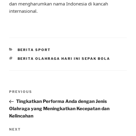
dan mengharumkan nama Indonesia di kancah
internasional.
CATEGORIES
BERITA SPORT
TAGS
BERITA OLAHRAGA HARI INI SEPAK BOLA
Post
Previous
PREVIOUS
navigation
Post
Tingkatkan Performa Anda dengan Jenis
Olahraga yang Meningkatkan Kecepatan dan
Kelincahan
Next
NEXT