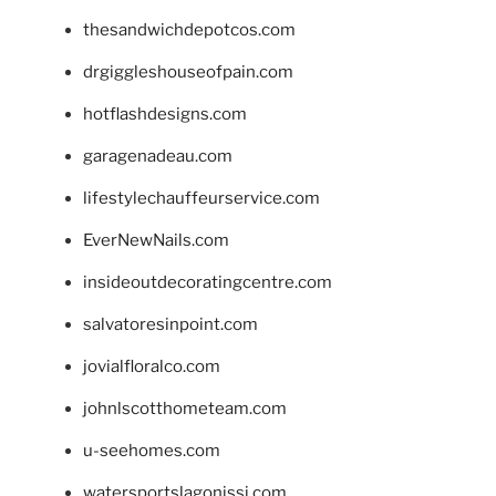
thesandwichdepotcos.com
drgiggleshouseofpain.com
hotflashdesigns.com
garagenadeau.com
lifestylechauffeurservice.com
EverNewNails.com
insideoutdecoratingcentre.com
salvatoresinpoint.com
jovialfloralco.com
johnlscotthometeam.com
u-seehomes.com
watersportslagonissi.com