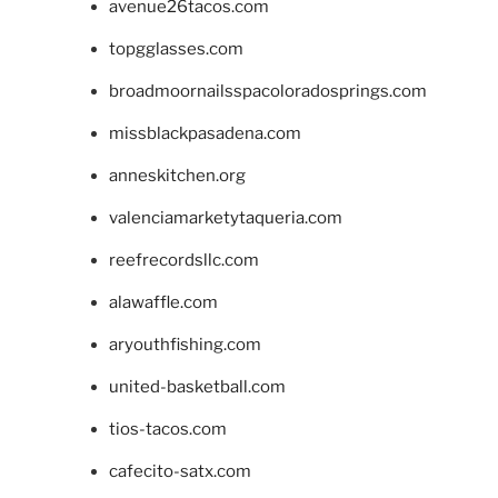
avenue26tacos.com
topgglasses.com
broadmoornailsspacoloradosprings.com
missblackpasadena.com
anneskitchen.org
valenciamarketytaqueria.com
reefrecordsllc.com
alawaffle.com
aryouthfishing.com
united-basketball.com
tios-tacos.com
cafecito-satx.com