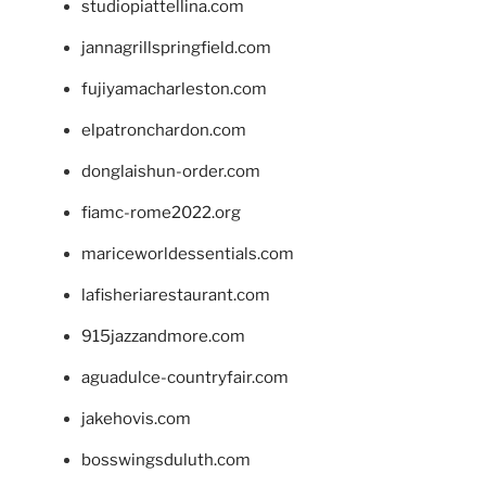
studiopiattellina.com
jannagrillspringfield.com
fujiyamacharleston.com
elpatronchardon.com
donglaishun-order.com
fiamc-rome2022.org
mariceworldessentials.com
lafisheriarestaurant.com
915jazzandmore.com
aguadulce-countryfair.com
jakehovis.com
bosswingsduluth.com