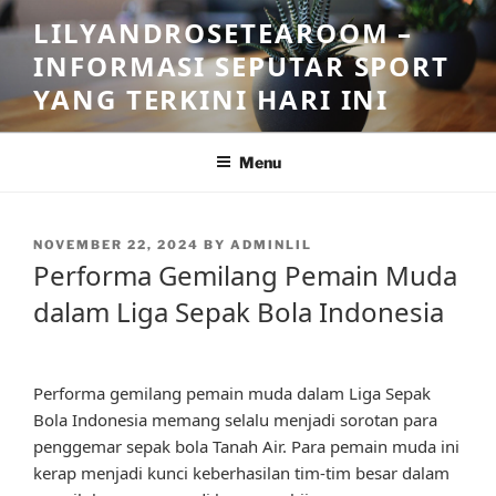
Skip
LILYANDROSETEAROOM –
to
INFORMASI SEPUTAR SPORT
content
YANG TERKINI HARI INI
Menu
POSTED
NOVEMBER 22, 2024
BY
ADMINLIL
ON
Performa Gemilang Pemain Muda
dalam Liga Sepak Bola Indonesia
Performa gemilang pemain muda dalam Liga Sepak
Bola Indonesia memang selalu menjadi sorotan para
penggemar sepak bola Tanah Air. Para pemain muda ini
kerap menjadi kunci keberhasilan tim-tim besar dalam