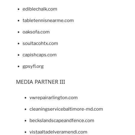
ediblechalk.com
tabletennisnearme.com
oaksofa.com
soultacohtx.com
capishcaps.com
gpsyfl.org
MEDIA PARTNER III
vwrepairarlington.com
cleaningservicebaltimore-md.com
beckslandscapeandfence.com
vistaaltadelveramendi.com