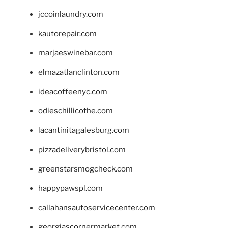
jccoinlaundry.com
kautorepair.com
marjaeswinebar.com
elmazatlanclinton.com
ideacoffeenyc.com
odieschillicothe.com
lacantinitagalesburg.com
pizzadeliverybristol.com
greenstarsmogcheck.com
happypawspl.com
callahansautoservicecenter.com
georgiascornermarket.com