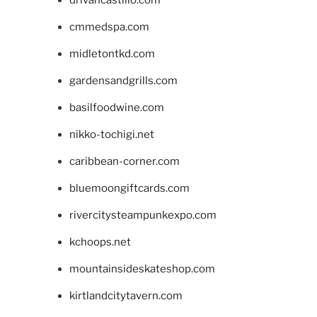
drivancastillo.com
cmmedspa.com
midletontkd.com
gardensandgrills.com
basilfoodwine.com
nikko-tochigi.net
caribbean-corner.com
bluemoongiftcards.com
rivercitysteampunkexpo.com
kchoops.net
mountainsideskateshop.com
kirtlandcitytavern.com