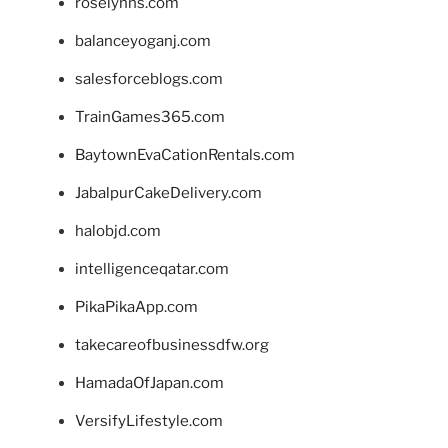
roselynns.com
balanceyoganj.com
salesforceblogs.com
TrainGames365.com
BaytownEvaCationRentals.com
JabalpurCakeDelivery.com
halobjd.com
intelligenceqatar.com
PikaPikaApp.com
takecareofbusinessdfw.org
HamadaOfJapan.com
VersifyLifestyle.com