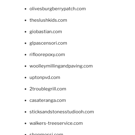
olivesburgberrypatch.com
theslushkids.com
giobastian.com
glpascensori.com
rifloorepoxy.com
woolleymillingandpaving.com
uptonpvd.com
2troublegrill.com
casateranga.com
sticksandstonesstudiooh.com
walkers-treeservice.com
shopmossi.com