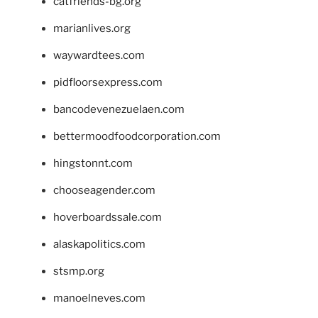
catfriends-bg.org
marianlives.org
waywardtees.com
pidfloorsexpress.com
bancodevenezuelaen.com
bettermoodfoodcorporation.com
hingstonnt.com
chooseagender.com
hoverboardssale.com
alaskapolitics.com
stsmp.org
manoelneves.com