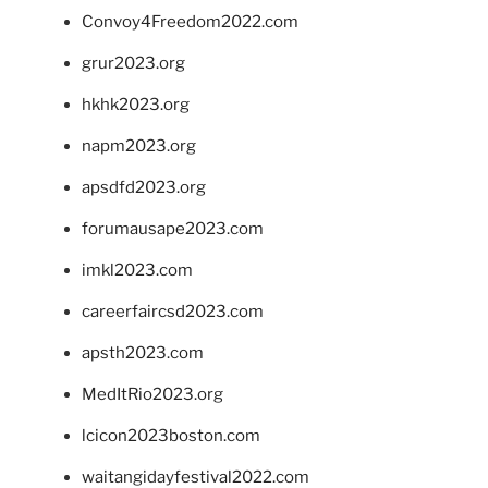
Convoy4Freedom2022.com
grur2023.org
hkhk2023.org
napm2023.org
apsdfd2023.org
forumausape2023.com
imkl2023.com
careerfaircsd2023.com
apsth2023.com
MedItRio2023.org
lcicon2023boston.com
waitangidayfestival2022.com