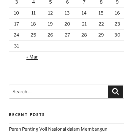
3
4
5
6
7
8
9
10
11
12
13
14
15
16
17
18
19
20
21
22
23
24
25
26
27
28
29
30
31
« Mar
Search
Search
for:
RECENT POSTS
Peran Penting Voli Nasional dalam Membangun