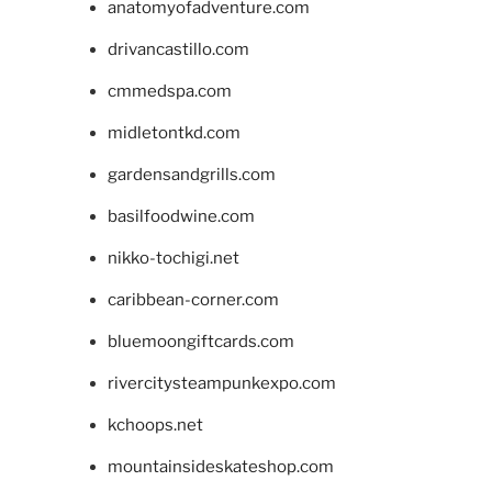
anatomyofadventure.com
drivancastillo.com
cmmedspa.com
midletontkd.com
gardensandgrills.com
basilfoodwine.com
nikko-tochigi.net
caribbean-corner.com
bluemoongiftcards.com
rivercitysteampunkexpo.com
kchoops.net
mountainsideskateshop.com