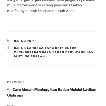
mulai berolahraga sekarang juga dan rasakan
manfaatnya untuk kesehatan tubuh Anda.
CATEGORIES
JENIS SPORT
TAGS
JENIS OLAHRAGA YANG BAIK UNTUK
MENINGKATKAN DAYA TAHAN PARU-PARU DAN
JANTUNG ADALAH
Post
Previous
PREVIOUS
navigation
Post
Cara Mudah Meninggikan Badan Melalui Latihan
Olahraga
NEXT