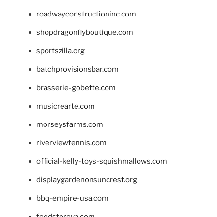
roadwayconstructioninc.com
shopdragonflyboutique.com
sportszilla.org
batchprovisionsbar.com
brasserie-gobette.com
musicrearte.com
morseysfarms.com
riverviewtennis.com
official-kelly-toys-squishmallows.com
displaygardenonsuncrest.org
bbq-empire-usa.com
feedstoreva.com