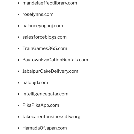
mandelaeffectlibrary.com
roselynns.com
balanceyoganj.com
salesforceblogs.com
TrainGames365.com
BaytownEvaCationRentals.com
JabalpurCakeDelivery.com
halobjd.com
intelligenceqatar.com
PikaPikaApp.com
takecareofbusinessdfw.org
HamadaOfJapan.com