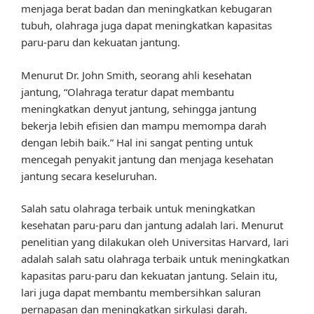
menjaga berat badan dan meningkatkan kebugaran
tubuh, olahraga juga dapat meningkatkan kapasitas
paru-paru dan kekuatan jantung.
Menurut Dr. John Smith, seorang ahli kesehatan
jantung, “Olahraga teratur dapat membantu
meningkatkan denyut jantung, sehingga jantung
bekerja lebih efisien dan mampu memompa darah
dengan lebih baik.” Hal ini sangat penting untuk
mencegah penyakit jantung dan menjaga kesehatan
jantung secara keseluruhan.
Salah satu olahraga terbaik untuk meningkatkan
kesehatan paru-paru dan jantung adalah lari. Menurut
penelitian yang dilakukan oleh Universitas Harvard, lari
adalah salah satu olahraga terbaik untuk meningkatkan
kapasitas paru-paru dan kekuatan jantung. Selain itu,
lari juga dapat membantu membersihkan saluran
pernapasan dan meningkatkan sirkulasi darah.