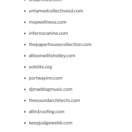
untamedcollectivesd.com
mxpwellness.com
infernocanine.com
thepaperhousecollection.com
allisonwillisholley.com
solslite.org
portwayinn.com
djmaddogmusic.com
thesoundarchitects.com
allin1roofing.com
keepjudgewebb.com