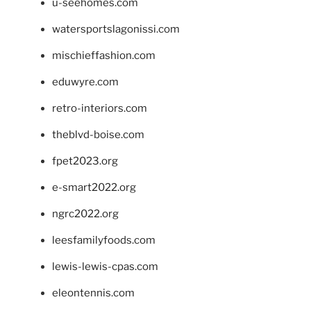
u-seehomes.com
watersportslagonissi.com
mischieffashion.com
eduwyre.com
retro-interiors.com
theblvd-boise.com
fpet2023.org
e-smart2022.org
ngrc2022.org
leesfamilyfoods.com
lewis-lewis-cpas.com
eleontennis.com