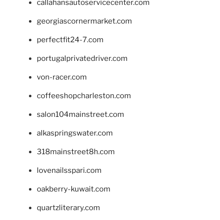
callahansautoservicecenter.com
georgiascornermarket.com
perfectfit24-7.com
portugalprivatedriver.com
von-racer.com
coffeeshopcharleston.com
salon104mainstreet.com
alkaspringswater.com
318mainstreet8h.com
lovenailsspari.com
oakberry-kuwait.com
quartzliterary.com