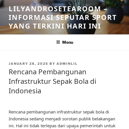
Skip
LILYANDROSETEAROOM –
to
INFORMASI SEPUTAR SPORT
content
YANG TERKINI HARI INI
Menu
POSTED
JANUARY 28, 2025
BY
ADMINLIL
ON
Rencana Pembangunan
Infrastruktur Sepak Bola di
Indonesia
Rencana pembangunan infrastruktur sepak bola di
Indonesia sedang menjadi sorotan publik belakangan
ini. Hal ini tidak terlepas dari upaya pemerintah untuk