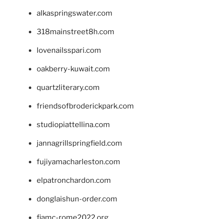
alkaspringswater.com
318mainstreet8h.com
lovenailsspari.com
oakberry-kuwait.com
quartzliterary.com
friendsofbroderickpark.com
studiopiattellina.com
jannagrillspringfield.com
fujiyamacharleston.com
elpatronchardon.com
donglaishun-order.com
fiamc-rome2022.org