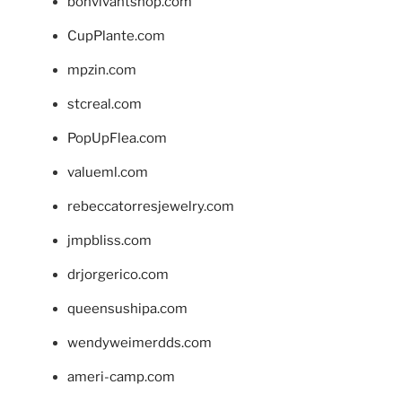
bonvivantshop.com
CupPlante.com
mpzin.com
stcreal.com
PopUpFlea.com
valueml.com
rebeccatorresjewelry.com
jmpbliss.com
drjorgerico.com
queensushipa.com
wendyweimerdds.com
ameri-camp.com