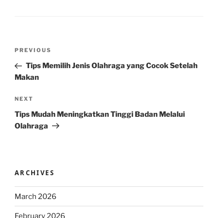
Post
Previous
PREVIOUS
navigation
Post
Tips Memilih Jenis Olahraga yang Cocok Setelah
Makan
Next
NEXT
Post
Tips Mudah Meningkatkan Tinggi Badan Melalui
Olahraga
ARCHIVES
March 2026
February 2026