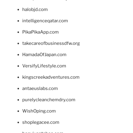
halobjd.com
intelligenceqatar.com
PikaPikaApp.com
takecareofbusinessdfw.org
HamadaOfJapan.com
VersifyLifestyle.com
kingscreekadventures.com
antaeuslabs.com
purelycleanchemdry.com
WishOping.com
shoplegacee.com