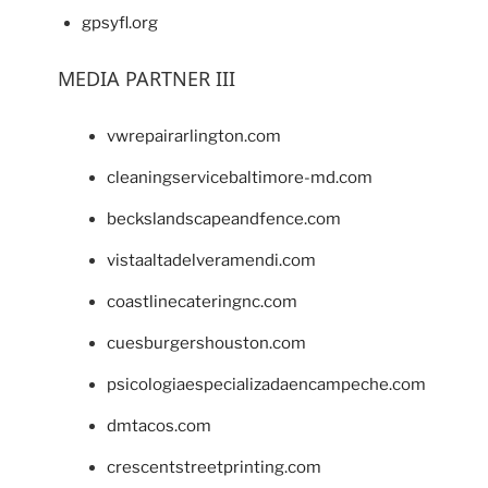
gpsyfl.org
MEDIA PARTNER III
vwrepairarlington.com
cleaningservicebaltimore-md.com
beckslandscapeandfence.com
vistaaltadelveramendi.com
coastlinecateringnc.com
cuesburgershouston.com
psicologiaespecializadaencampeche.com
dmtacos.com
crescentstreetprinting.com