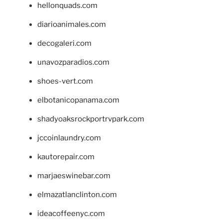
hellonquads.com
diarioanimales.com
decogaleri.com
unavozparadios.com
shoes-vert.com
elbotanicopanama.com
shadyoaksrockportrvpark.com
jccoinlaundry.com
kautorepair.com
marjaeswinebar.com
elmazatlanclinton.com
ideacoffeenyc.com