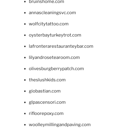
bruinshome.com
annascleaningsvc.com
wolfcitytattoo.com
oysterbayturkeytrot.com
lafronterarestauranteybar.com
lilyandrosetearoom.com
olivesburgberrypatch.com
theslushkids.com
giobastian.com
glpascensori.com
rifloorepoxy.com
woolleymillingandpaving.com